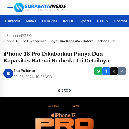
Beranda
News
HUKRIM
IPTEK
Sports
EKBIS
Otomoti
⌂ Beranda
›
IPTEK
›
iPhone 18 Pro Dikabarkan Punya Dua Kapasitas Baterai Berbeda, Ini
Detailnya
iPhone 18 Pro Dikabarkan Punya Dua
Kapasitas Baterai Berbeda, Ini Detailnya
Eko Yulianto
E
02-06-2026, 10:35 WIB
alt top