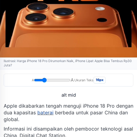
Ilustrasi: Harga iPhone 18 Pro Dirumorkan Naik, iPhone Lipat Apple Bisa Tembus Rp30
Juta?
A
16px
A
Ukuran Teks
alt mid
Apple dikabarkan tengah menguji iPhone 18 Pro dengan
dua kapasitas
baterai
berbeda untuk pasar China dan
global.
Informasi ini disampaikan oleh pembocor teknologi asal
China, Digital Chat Station.