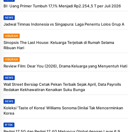
BI: Uang Primer Tumbuh 17,1% Menjadi Rp2.254,5 T per Juli 2026
NEWS
Jadwal Timnas Indonesia vs Singapura: Laga Penentu Lolos Grup A
HIBURAN
Sinopsis The Last House: Keluarga Terjebak di Rumah Selama
Ribuan Hari
HIBURAN
Review Film: Dear You (2026), Drama Keluarga yang Menyentuh Hati
NEWS
Wall Street Bersiap Cetak Pekan Terbaik Sejak April, Data Payrolls
Redakan Kekhawatiran Kenaikan Suku Bunga
NEWS
Koleksi 'Taste of Korea' Williams Sonoma Dinilai Tak Mencerminkan
Korea
IPTEK
Redmi 17 5G dan Redmi 17 4G Meluncur Global dengan Layar 6,9