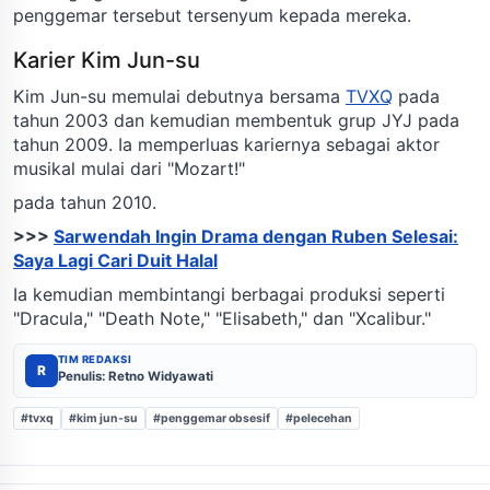
penggemar tersebut tersenyum kepada mereka.
Karier Kim Jun-su
Kim Jun-su memulai debutnya bersama
TVXQ
pada
tahun 2003 dan kemudian membentuk grup JYJ pada
tahun 2009. Ia memperluas kariernya sebagai aktor
musikal mulai dari "Mozart!"
pada tahun 2010.
>>>
Sarwendah Ingin Drama dengan Ruben Selesai:
Saya Lagi Cari Duit Halal
Ia kemudian membintangi berbagai produksi seperti
"Dracula," "Death Note," "Elisabeth," dan "Xcalibur."
TIM REDAKSI
R
Penulis: Retno Widyawati
#tvxq
#kim jun-su
#penggemar obsesif
#pelecehan