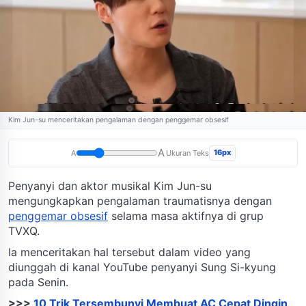
Kim Jun-su menceritakan pengalaman dengan penggemar obsesif
A
16px
A
Ukuran Teks
Penyanyi dan aktor musikal Kim Jun-su
mengungkapkan pengalaman traumatisnya dengan
penggemar obsesif
selama masa aktifnya di grup
TVXQ.
Ia menceritakan hal tersebut dalam video yang
diunggah di kanal YouTube penyanyi Sung Si-kyung
pada Senin.
>>>
10 Trik Tersembunyi Membuat AC Cepat Dingin