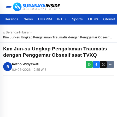
Beranda
News
HUKRIM
IPTEK
Sports
EKBIS
Otomoti
⌂ Beranda
›
Hiburan
›
Kim Jun-su Ungkap Pengalaman Traumatis dengan Penggemar Obsesif
saat TVXQ
Kim Jun-su Ungkap Pengalaman Traumatis
dengan Penggemar Obsesif saat TVXQ
Retno Widyawati
R
02-06-2026, 12:55 WIB