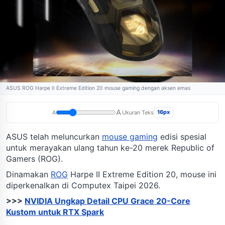
ASUS ROG Harpe II Extreme Edition 20 mouse gaming dengan aksen emas
A
16px
A
Ukuran Teks
ASUS telah meluncurkan
mouse gaming
edisi spesial
untuk merayakan ulang tahun ke-20 merek Republic of
Gamers (ROG).
Dinamakan
ROG
Harpe II Extreme Edition 20, mouse ini
diperkenalkan di Computex Taipei 2026.
>>>
NVIDIA Ungkap Detail CPU Grace 20-Core
Kustom untuk RTX Spark