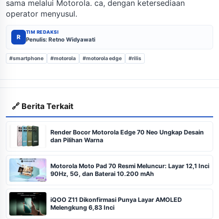
sama melalui Motorola. ca, dengan ketersediaan
operator menyusul.
TIM REDAKSI
R
Penulis: Retno Widyawati
#smartphone
#motorola
#motorola edge
#rilis
🔗 Berita Terkait
Render Bocor Motorola Edge 70 Neo Ungkap Desain
dan Pilihan Warna
Motorola Moto Pad 70 Resmi Meluncur: Layar 12,1 Inci
90Hz, 5G, dan Baterai 10.200 mAh
iQOO Z11 Dikonfirmasi Punya Layar AMOLED
Melengkung 6,83 Inci