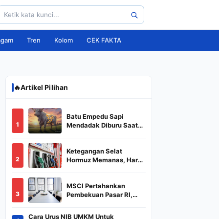
agam
Tren
Kolom
CEK FAKTA
🔥
Artikel Pilihan
Batu Empedu Sapi
1
Mendadak Diburu Saat
Idul Adha 2026, Dari Isi
Perut Jadi Komoditas
Ketegangan Selat
Puluhan Juta
2
Hormuz Memanas, Harga
Minyak Dunia Dekati
US$ 108
MSCI Pertahankan
3
Pembekuan Pasar RI,
BREN dan DSSA
Terancam Keluar dari
Cara Urus NIB UMKM Untuk