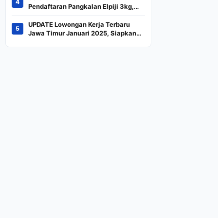
4
Indeks
Pendaftaran Pangkalan Elpiji 3kg,
Kebijakan Baru Penjualan LPG 3
Kilogram
UPDATE Lowongan Kerja Terbaru
5
Jawa Timur Januari 2025, Siapkan
CV dan Persyaratan