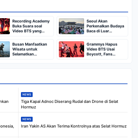
Recording Academy
Seoul Akan
Buka Suara soal
Perkenalkan Budaya
Video BTS yang
Baca di Luar
Hilang dari Grammy
Ruangan pada KTT
Perpustakaan Global
Busan Manfaatkan
Grammys Hapus
di Busan
Wisata untuk
Video BTS Usai
Selamatkan
Boycott, Fans
Haenyeo, Penyelam
Bereaksi
Perempuan
Tradisional
NEWS
ankan
Tiga Kapal Adnoc Diserang Rudal dan Drone di Selat
Hormuz
NEWS
donesia,
Iran Yakin AS Akan Terima Kontrolnya atas Selat Hormuz