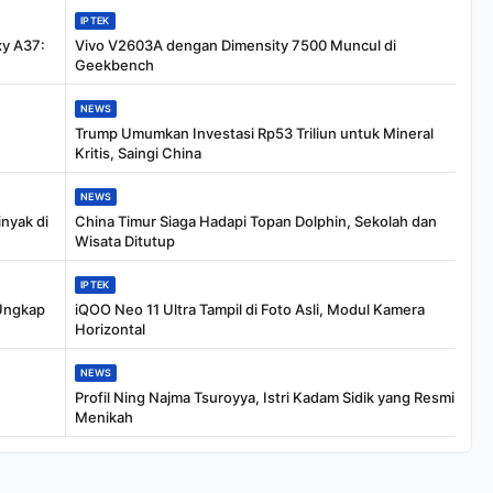
IPTEK
xy A37:
Vivo V2603A dengan Dimensity 7500 Muncul di
Geekbench
NEWS
Trump Umumkan Investasi Rp53 Triliun untuk Mineral
Kritis, Saingi China
NEWS
nyak di
China Timur Siaga Hadapi Topan Dolphin, Sekolah dan
Wisata Ditutup
IPTEK
 Ungkap
iQOO Neo 11 Ultra Tampil di Foto Asli, Modul Kamera
Horizontal
NEWS
Profil Ning Najma Tsuroyya, Istri Kadam Sidik yang Resmi
Menikah