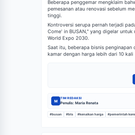
Beberapa penggemar mengklaim bahwa
pemesanan atau renovasi sebelum men
tinggi.
Kontroversi serupa pernah terjadi pa
Come' in BUSAN," yang digelar untuk
World Expo 2030.
Saat itu, beberapa bisnis penginapan
kamar dengan harga lebih dari 10 kali l
TIM REDAKSI
M
Penulis: Maria Renata
#busan
#bts
#kenaikan harga
#pemerintah kor