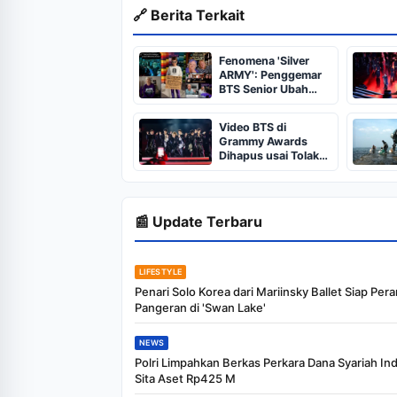
🔗 Berita Terkait
Fenomena 'Silver
ARMY': Penggemar
BTS Senior Ubah
Wajah Fandom K-
Pop
Video BTS di
Grammy Awards
Dihapus usai Tolak
Kategori Baru
📰 Update Terbaru
LIFESTYLE
Penari Solo Korea dari Mariinsky Ballet Siap Per
Pangeran di 'Swan Lake'
NEWS
Polri Limpahkan Berkas Perkara Dana Syariah In
Sita Aset Rp425 M