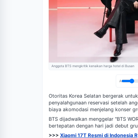
Anggota BTS mengkritik kenaikan harga hotel di Busan
A
Otoritas Korea Selatan bergerak unt
penyalahgunaan reservasi setelah an
biaya akomodasi menjelang konser gru
BTS dijadwalkan menggelar "BTS WO
bertepatan dengan hari jadi debut gru
>>>
Xiaomi 17T Resmi di Indonesia 