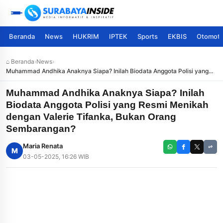
Beranda
News
HUKRIM
IPTEK
Sports
EKBIS
Otomoti
⌂ Beranda
›
News
›
Muhammad Andhika Anaknya Siapa? Inilah Biodata Anggota Polisi yang
Resmi Menikah dengan Valerie Tifanka, Bukan Orang Sembarangan?
Muhammad Andhika Anaknya Siapa? Inilah
Biodata Anggota Polisi yang Resmi Menikah
dengan Valerie Tifanka, Bukan Orang
Sembarangan?
Maria Renata
M
03-05-2025, 16:26 WIB