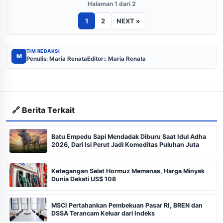
Halaman 1 dari 2
1
2
NEXT »
TIM REDAKSI
M
Penulis: Maria Renata
Editor:: Maria Renata
🔗 Berita Terkait
Batu Empedu Sapi Mendadak Diburu Saat Idul Adha
2026, Dari Isi Perut Jadi Komoditas Puluhan Juta
Ketegangan Selat Hormuz Memanas, Harga Minyak
Dunia Dekati US$ 108
MSCI Pertahankan Pembekuan Pasar RI, BREN dan
DSSA Terancam Keluar dari Indeks