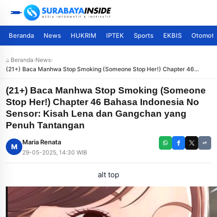
Beranda
News
HUKRIM
IPTEK
Sports
EKBIS
Otomoti
⌂ Beranda
›
News
›
(21+) Baca Manhwa Stop Smoking (Someone Stop Her!) Chapter 46
Bahasa Indonesia No Sensor: Kisah Lena dan Gangchan yang Penuh
Tantangan
(21+) Baca Manhwa Stop Smoking (Someone
Stop Her!) Chapter 46 Bahasa Indonesia No
Sensor: Kisah Lena dan Gangchan yang
Penuh Tantangan
Maria Renata
M
29-05-2025, 14:30 WIB
alt top