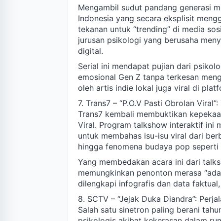
Mengambil sudut pandang generasi mu
Indonesia yang secara eksplisit meng
tekanan untuk “trending” di media sos
jurusan psikologi yang berusaha meny
digital.
Serial ini mendapat pujian dari psi
emosional Gen Z tanpa terkesan mengg
oleh artis indie lokal juga viral di pla
7. Trans7 – “P.O.V Pasti Obrolan Vira
Trans7 kembali membuktikan kepekaann
Viral. Program talkshow interaktif ini 
untuk membahas isu-isu viral dari ber
hingga fenomena budaya pop seperti “gi
Yang membedakan acara ini dari talks
memungkinkan penonton merasa “ada d
dilengkapi infografis dan data faktual
8. SCTV – “Jejak Duka Diandra”: Perja
Salah satu sinetron paling berani tah
psikologis akibat kekerasan dalam r