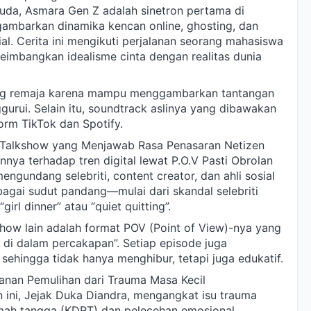
da, Asmara Gen Z adalah sinetron pertama di
gambarkan dinamika kencan online, ghosting, dan
ial. Cerita ini mengikuti perjalanan seorang mahasiswa
eimbangkan idealisme cinta dengan realitas dunia
kolog remaja karena mampu menggambarkan tantangan
urui. Selain itu, soundtrack aslinya yang dibawakan
tform TikTok dan Spotify.
l”: Talkshow yang Menjawab Rasa Penasaran Netizen
ya terhadap tren digital lewat P.O.V Pasti Obrolan
mengundang selebriti, content creator, dan ahli sosial
bagai sudut pandang—mulai dari skandal selebriti
rl dinner” atau “quiet quitting”.
how lain adalah format POV (Point of View)-nya yang
i dalam percakapan”. Setiap episode juga
, sehingga tidak hanya menghibur, tetapi juga edukatif.
lanan Pemulihan dari Trauma Masa Kecil
un ini, Jejak Duka Diandra, mengangkat isu trauma
umah tangga (KDRT) dan pelecehan emosional.