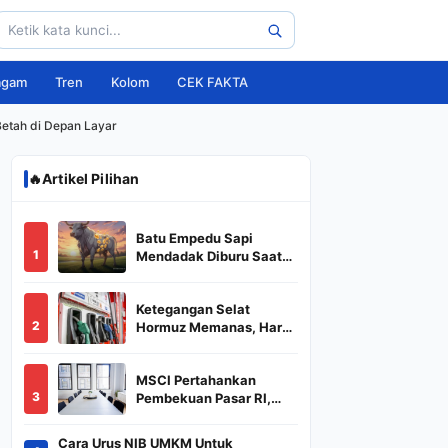
agam
Tren
Kolom
CEK FAKTA
Betah di Depan Layar
🔥
Artikel Pilihan
Batu Empedu Sapi
1
Mendadak Diburu Saat
Idul Adha 2026, Dari Isi
Perut Jadi Komoditas
Ketegangan Selat
Puluhan Juta
2
Hormuz Memanas, Harga
Minyak Dunia Dekati
US$ 108
MSCI Pertahankan
3
Pembekuan Pasar RI,
BREN dan DSSA
Terancam Keluar dari
Cara Urus NIB UMKM Untuk