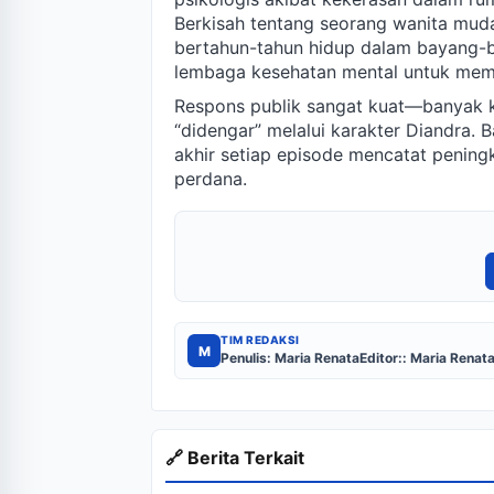
Berkisah tentang seorang wanita mud
bertahun-tahun hidup dalam bayang-ba
lembaga kesehatan mental untuk memas
Respons publik sangat kuat—banyak 
“didengar” melalui karakter Diandra. 
akhir setiap episode mencatat penin
perdana.
TIM REDAKSI
M
Penulis: Maria Renata
Editor:: Maria Renat
🔗 Berita Terkait