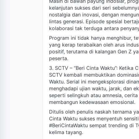
Masih di bawah payung Indosiar, pr
kelanjutan sukses dari seri sebelumn
nostalgia dan inovasi, dengan mengun
lintas generasi. Episode spesial bert
kolaborasi tak terduga antara penyan
Program ini tidak hanya menghibur, te
yang kerap terabaikan oleh arus indu
positif, terutama di kalangan Gen Z y
peserta.
3. SCTV – “Beri Cinta Waktu”: Ketika 
SCTV kembali membuktikan dominasinya
Waktu. Serial ini mengeksplorasi di
menghadapi ujian waktu, jarak, dan eks
seperti selingkuh atau amnesia, cerit
membangun kedewasaan emosional.
Ditulis oleh penulis naskah ternama y
Cinta Waktu sukses menyentuh sensiti
#BeriCintaWaktu sempat trending di Tw
kelima tayang.