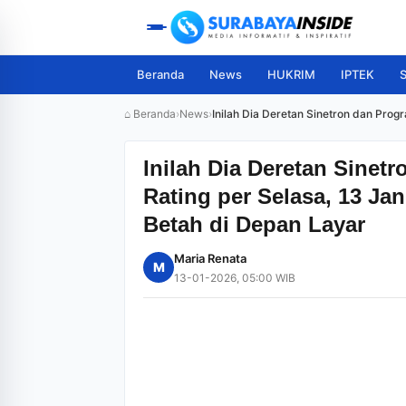
Beranda
News
HUKRIM
IPTEK
S
⌂ Beranda
›
News
›
Inilah Dia Deretan Sinetron dan Pro
Inilah Dia Deretan Sine
Rating per Selasa, 13 Ja
Betah di Depan Layar
Maria Renata
M
13-01-2026, 05:00 WIB