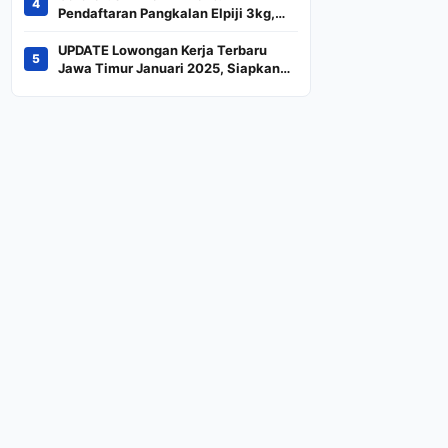
4
Indeks
Pendaftaran Pangkalan Elpiji 3kg,
Kebijakan Baru Penjualan LPG 3
Kilogram
UPDATE Lowongan Kerja Terbaru
5
Jawa Timur Januari 2025, Siapkan
CV dan Persyaratan