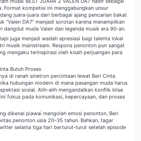
ogram musik BEST JUARA 2 VALEN DA7 hadir sebagai
ya. Format kompetisi ini menggabungkan unsur
dang juara-juara dari berbagai ajang pencarian bakat
ajuk “Valen DA7” menjadi sorotan karena menampilkan
yi dangdut muda Valen dan legenda musik era 90-an.
tapi juga menjadi wadah apresiasi bagi talenta lokal
stri musik mainstream. Respons penonton pun sangat
ang mengaku terinspirasi oleh kisah perjuangan para
Cinta Butuh Proses
 di ranah sinetron percintaan lewat Beri Cinta
namika hubungan modern di mana pasangan muda harus
pektasi sosial. Alih-alih mengandalkan konflik klise
a ini fokus pada komunikasi, kepercayaan, dan proses
ang dikenal piawai mengolah emosi penonton, Beri
vitas penonton usia 20–35 tahun. Bahkan, tagar
itter selama tiga hari berturut-turut setelah episode