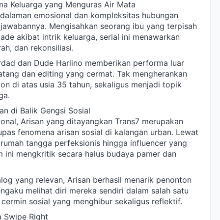
ama Keluarga yang Menguras Air Mata
edalaman emosional dan kompleksitas hubungan
 jawabannya. Mengisahkan seorang ibu yang terpisah
e akibat intrik keluarga, serial ini menawarkan
h, dan rekonsiliasi.
irdad dan Dude Harlino memberikan performa luar
matang dan editing yang cermat. Tak mengherankan
ton di atas usia 35 tahun, sekaligus menjadi topik
ga.
an di Balik Gengsi Sosial
ional, Arisan yang ditayangkan Trans7 merupakan
s fenomena arisan sosial di kalangan urban. Lewat
 rumah tangga perfeksionis hingga influencer yang
 ini mengkritik secara halus budaya pamer dan
og yang relevan, Arisan berhasil menarik penonton
engaku melihat diri mereka sendiri dalam salah satu
 cermin sosial yang menghibur sekaligus reflektif.
a Swipe Right