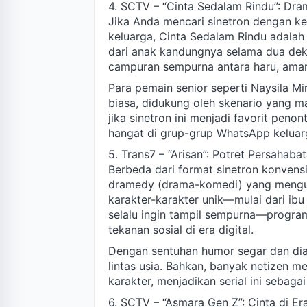
4. SCTV – “Cinta Sedalam Rindu”: Dr
Jika Anda mencari sinetron dengan k
keluarga, Cinta Sedalam Rindu adalah
dari anak kandungnya selama dua dekad
campuran sempurna antara haru, amara
Para pemain senior seperti Naysila M
biasa, didukung oleh skenario yang 
jika sinetron ini menjadi favorit penon
hangat di grup-grup WhatsApp keluar
5. Trans7 – “Arisan”: Potret Persahabat
Berbeda dari format sinetron konvens
dramedy (drama-komedi) yang mengupa
karakter-karakter unik—mulai dari ibu
selalu ingin tampil sempurna—program
tekanan sosial di era digital.
Dengan sentuhan humor segar dan dial
lintas usia. Bahkan, banyak netizen m
karakter, menjadikan serial ini sebagai
6. SCTV – “Asmara Gen Z”: Cinta di Er