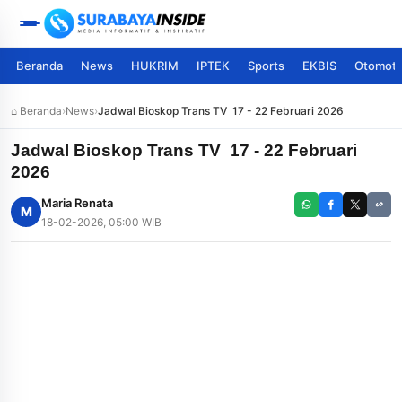
Beranda
News
HUKRIM
IPTEK
Sports
EKBIS
Otomoti
⌂ Beranda
›
News
›
Jadwal Bioskop Trans TV 17 - 22 Februari 2026
Jadwal Bioskop Trans TV 17 - 22 Februari
2026
Maria Renata
M
18-02-2026, 05:00 WIB