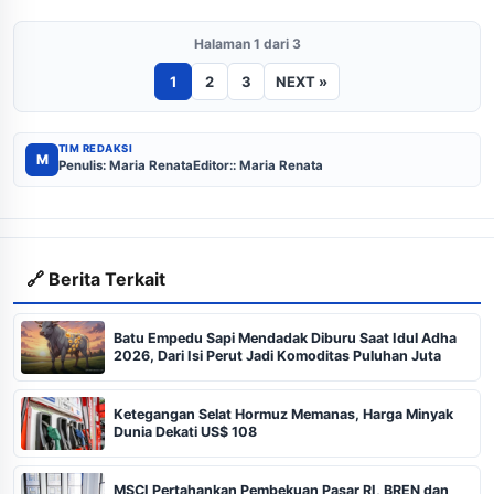
Halaman 1 dari 3
1
2
3
NEXT »
TIM REDAKSI
M
Penulis: Maria Renata
Editor:: Maria Renata
🔗 Berita Terkait
Batu Empedu Sapi Mendadak Diburu Saat Idul Adha
2026, Dari Isi Perut Jadi Komoditas Puluhan Juta
Ketegangan Selat Hormuz Memanas, Harga Minyak
Dunia Dekati US$ 108
MSCI Pertahankan Pembekuan Pasar RI, BREN dan