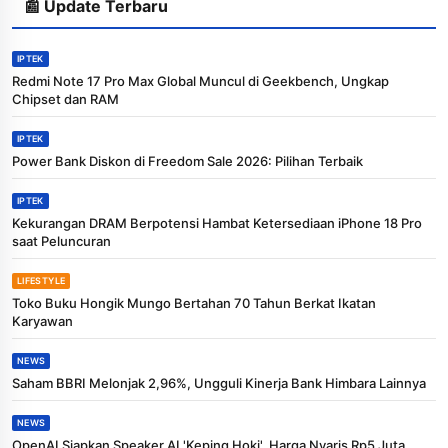
📰 Update Terbaru
IPTEK
Redmi Note 17 Pro Max Global Muncul di Geekbench, Ungkap
Chipset dan RAM
IPTEK
Power Bank Diskon di Freedom Sale 2026: Pilihan Terbaik
IPTEK
Kekurangan DRAM Berpotensi Hambat Ketersediaan iPhone 18 Pro
saat Peluncuran
LIFESTYLE
Toko Buku Hongik Mungo Bertahan 70 Tahun Berkat Ikatan
Karyawan
NEWS
Saham BBRI Melonjak 2,96%, Ungguli Kinerja Bank Himbara Lainnya
NEWS
OpenAI Siapkan Speaker AI 'Keping Hoki', Harga Nyaris Rp5 Juta