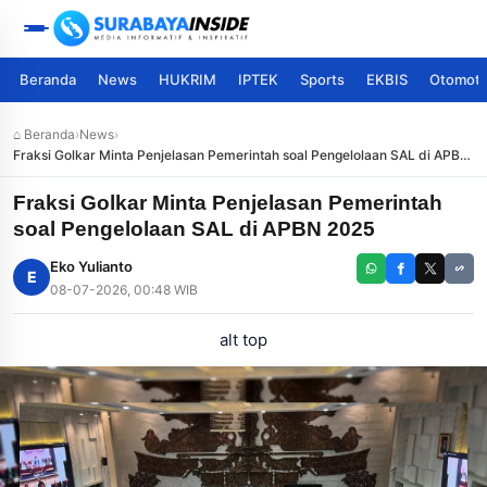
Beranda
News
HUKRIM
IPTEK
Sports
EKBIS
Otomoti
⌂ Beranda
›
News
›
Fraksi Golkar Minta Penjelasan Pemerintah soal Pengelolaan SAL di APBN
2025
Fraksi Golkar Minta Penjelasan Pemerintah
soal Pengelolaan SAL di APBN 2025
Eko Yulianto
E
08-07-2026, 00:48 WIB
alt top