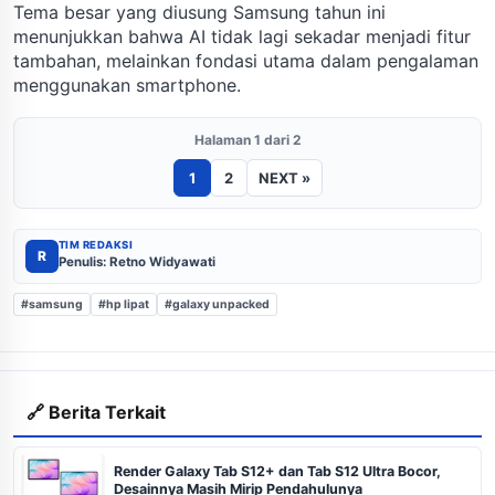
Tema besar yang diusung Samsung tahun ini
menunjukkan bahwa AI tidak lagi sekadar menjadi fitur
tambahan, melainkan fondasi utama dalam pengalaman
menggunakan smartphone.
Halaman 1 dari 2
1
2
NEXT »
TIM REDAKSI
R
Penulis: Retno Widyawati
#samsung
#hp lipat
#galaxy unpacked
🔗 Berita Terkait
Render Galaxy Tab S12+ dan Tab S12 Ultra Bocor,
Desainnya Masih Mirip Pendahulunya