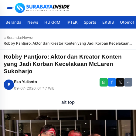
Beranda
News
HUKRIM
IPTEK
Sports
EKBIS
Otomoti
⌂ Beranda
›
News
›
Robby Pantjoro: Aktor dan Kreator Konten yang Jadi Korban Kecelakaan
McLaren Sukoharjo
Robby Pantjoro: Aktor dan Kreator Konten
yang Jadi Korban Kecelakaan McLaren
Sukoharjo
Eko Yulianto
E
09-07-2026, 01:47 WIB
alt top