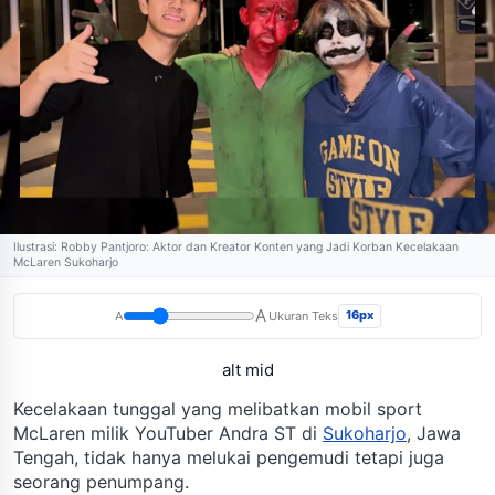
Ilustrasi: Robby Pantjoro: Aktor dan Kreator Konten yang Jadi Korban Kecelakaan
McLaren Sukoharjo
A
16px
A
Ukuran Teks
alt mid
Kecelakaan tunggal yang melibatkan mobil sport
McLaren milik YouTuber Andra ST di
Sukoharjo
, Jawa
Tengah, tidak hanya melukai pengemudi tetapi juga
seorang penumpang.