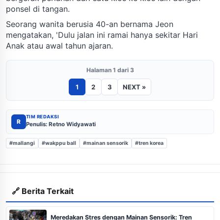
ponsel di tangan.
Seorang wanita berusia 40-an bernama Jeon
mengatakan, 'Dulu jalan ini ramai hanya sekitar Hari
Anak atau awal tahun ajaran.
Halaman 1 dari 3
1
2
3
NEXT »
TIM REDAKSI
R
Penulis: Retno Widyawati
#mallangi
#wakppu ball
#mainan sensorik
#tren korea
🔗 Berita Terkait
Meredakan Stres dengan Mainan Sensorik: Tren