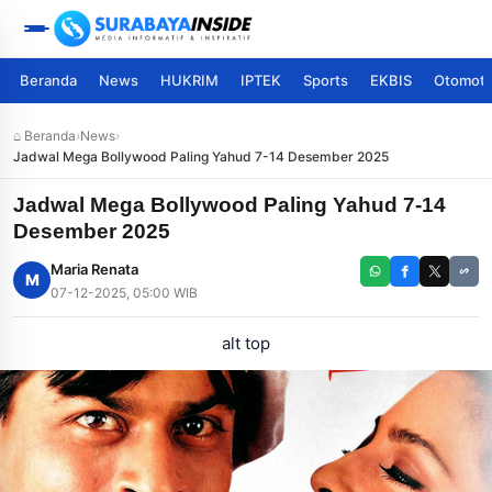
Beranda
News
HUKRIM
IPTEK
Sports
EKBIS
Otomoti
⌂ Beranda
›
News
›
Jadwal Mega Bollywood Paling Yahud 7-14 Desember 2025
Jadwal Mega Bollywood Paling Yahud 7-14
Desember 2025
Maria Renata
M
07-12-2025, 05:00 WIB
alt top