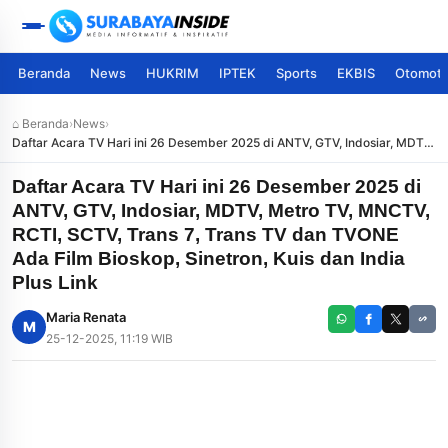
Beranda
News
HUKRIM
IPTEK
Sports
EKBIS
Otomoti
⌂ Beranda
›
News
›
Daftar Acara TV Hari ini 26 Desember 2025 di ANTV, GTV, Indosiar, MDTV,
Metro TV, MNCTV, RCTI, SCTV, Trans 7, Trans TV dan TVONE Ada Film
Bioskop, Sinetron, Kuis dan India Plus Link
Daftar Acara TV Hari ini 26 Desember 2025 di
ANTV, GTV, Indosiar, MDTV, Metro TV, MNCTV,
RCTI, SCTV, Trans 7, Trans TV dan TVONE
Ada Film Bioskop, Sinetron, Kuis dan India
Plus Link
Maria Renata
M
25-12-2025, 11:19 WIB