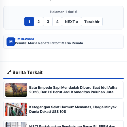
Halaman 1 dari 6
1
2
3
4
NEXT »
Terakhir
TIM REDAKSI
M
Penulis: Maria Renata
Editor:: Maria Renata
🔗 Berita Terkait
Batu Empedu Sapi Mendadak Diburu Saat Idul Adha
2026, Dari Isi Perut Jadi Komoditas Puluhan Juta
Ketegangan Selat Hormuz Memanas, Harga Minyak
Dunia Dekati US$ 108
MSCI Pertahankan Pembekuan Pasar RI, BREN dan