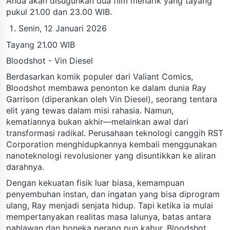
Anda akan disuguhkan dua film menarik yang tayang
pukul 21.00 dan 23.00 WIB.
Senin, 12 Januari 2026
Tayang 21.00 WIB
Bloodshot - Vin Diesel
Berdasarkan komik populer dari Valiant Comics,
Bloodshot membawa penonton ke dalam dunia Ray
Garrison (diperankan oleh Vin Diesel), seorang tentara
elit yang tewas dalam misi rahasia. Namun,
kematiannya bukan akhir—melainkan awal dari
transformasi radikal. Perusahaan teknologi canggih RST
Corporation menghidupkannya kembali menggunakan
nanoteknologi revolusioner yang disuntikkan ke aliran
darahnya.
Dengan kekuatan fisik luar biasa, kemampuan
penyembuhan instan, dan ingatan yang bisa diprogram
ulang, Ray menjadi senjata hidup. Tapi ketika ia mulai
mempertanyakan realitas masa lalunya, batas antara
pahlawan dan boneka perang pun kabur. Bloodshot