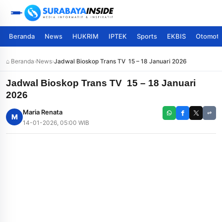
Beranda
News
HUKRIM
IPTEK
Sports
EKBIS
Otomoti
⌂ Beranda
›
News
›
Jadwal Bioskop Trans TV 15 – 18 Januari 2026
Jadwal Bioskop Trans TV 15 – 18 Januari
2026
Maria Renata
M
14-01-2026, 05:00 WIB