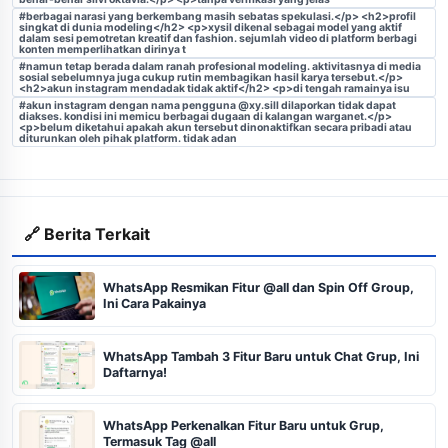
#berbagai narasi yang berkembang masih sebatas spekulasi.</p> <h2>profil
singkat di dunia modeling</h2> <p>xysil dikenal sebagai model yang aktif
dalam sesi pemotretan kreatif dan fashion. sejumlah video di platform berbagi
konten memperlihatkan dirinya t
#namun tetap berada dalam ranah profesional modeling. aktivitasnya di media
sosial sebelumnya juga cukup rutin membagikan hasil karya tersebut.</p>
<h2>akun instagram mendadak tidak aktif</h2> <p>di tengah ramainya isu
#akun instagram dengan nama pengguna @xy.sill dilaporkan tidak dapat
diakses. kondisi ini memicu berbagai dugaan di kalangan warganet.</p>
<p>belum diketahui apakah akun tersebut dinonaktifkan secara pribadi atau
diturunkan oleh pihak platform. tidak adan
🔗 Berita Terkait
WhatsApp Resmikan Fitur @all dan Spin Off Group,
Ini Cara Pakainya
WhatsApp Tambah 3 Fitur Baru untuk Chat Grup, Ini
Daftarnya!
WhatsApp Perkenalkan Fitur Baru untuk Grup,
Termasuk Tag @all