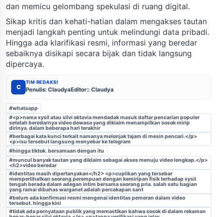
dan memicu gelombang spekulasi di ruang digital.
Sikap kritis dan kehati-hatian dalam mengakses tautan
menjadi langkah penting untuk melindungi data pribadi.
Hingga ada klarifikasi resmi, informasi yang beredar
sebaiknya disikapi secara bijak dan tidak langsung
dipercaya.
TIM REDAKSI
C
Penulis: Claudya
Editor:: Claudya
#whatsapp
#<p>nama xysil atau silvi oktavia mendadak masuk daftar pencarian populer
setelah beredarnya video dewasa yang diklaim menampilkan sosok mirip
dirinya. dalam beberapa hari terakhir
#berbagai kata kunci terkait namanya melonjak tajam di mesin pencari.</p>
<p>isu tersebut langsung menyebar ke telegram
#hingga tiktok. bersamaan dengan itu
#muncul banyak tautan yang diklaim sebagai akses menuju video lengkap.</p>
<h2>video beredar
#identitas masih dipertanyakan</h2> <p>cuplikan yang tersebar
memperlihatkan seorang perempuan dengan kemiripan fisik terhadap xysil
tengah berada dalam adegan intim bersama seorang pria. salah satu bagian
yang ramai dibahas warganet adalah percakapan sant
#belum ada konfirmasi resmi mengenai identitas pemeran dalam video
tersebut. hingga kini
#tidak ada pernyataan publik yang memastikan bahwa sosok di dalam rekaman
benar-benar silvi oktavia.</p> <p>tanpa verifikasi yang jelas