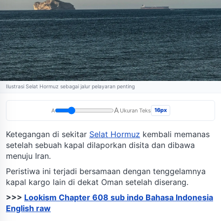
Ilustrasi Selat Hormuz sebagai jalur pelayaran penting
A
16px
A
Ukuran Teks
Ketegangan di sekitar
Selat Hormuz
kembali memanas
setelah sebuah kapal dilaporkan disita dan dibawa
menuju Iran.
Peristiwa ini terjadi bersamaan dengan tenggelamnya
kapal kargo lain di dekat Oman setelah diserang.
>>>
Lookism Chapter 608 sub indo Bahasa Indonesia
English raw