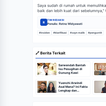
Saya sudah di rumah untuk memulihkan 
baik dan lebih kuat dari sebelumnya," t
TIM REDAKSI
R
Penulis: Retno Widyawati
#insiden
#klarifikasi
#zayn malik
#penguntit
🔗 Berita Terkait
Sarwendah Bantah
Isu Pesugihan di
Gunung Kawi
Yuenchi Arwindi
Asal Mana? Ini Fakta
Lengkap dan
Klarifikasinya usai
Dikaitkan dengan
Febrie Adriansyah