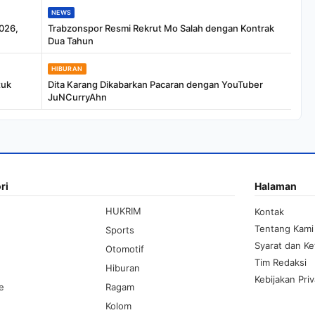
NEWS
026,
Trabzonspor Resmi Rekrut Mo Salah dengan Kontrak
Dua Tahun
HIBURAN
tuk
Dita Karang Dikabarkan Pacaran dengan YouTuber
JuNCurryAhn
ri
Halaman
HUKRIM
Kontak
Tentang Kami
Sports
Syarat dan K
Otomotif
Tim Redaksi
Hiburan
Kebijakan Priv
le
Ragam
Kolom