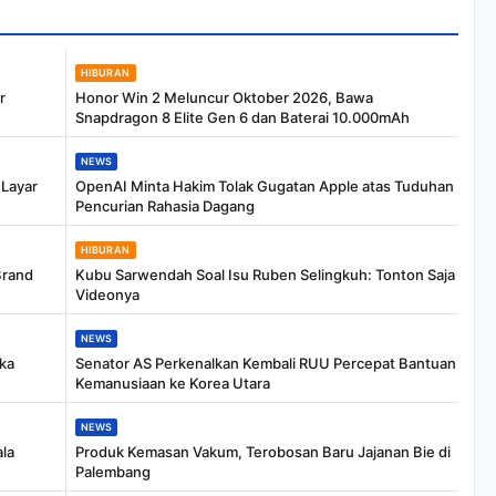
HIBURAN
r
Honor Win 2 Meluncur Oktober 2026, Bawa
Snapdragon 8 Elite Gen 6 dan Baterai 10.000mAh
NEWS
 Layar
OpenAI Minta Hakim Tolak Gugatan Apple atas Tuduhan
Pencurian Rahasia Dagang
HIBURAN
Brand
Kubu Sarwendah Soal Isu Ruben Selingkuh: Tonton Saja
Videonya
NEWS
ka
Senator AS Perkenalkan Kembali RUU Percepat Bantuan
Kemanusiaan ke Korea Utara
NEWS
ala
Produk Kemasan Vakum, Terobosan Baru Jajanan Bie di
Palembang