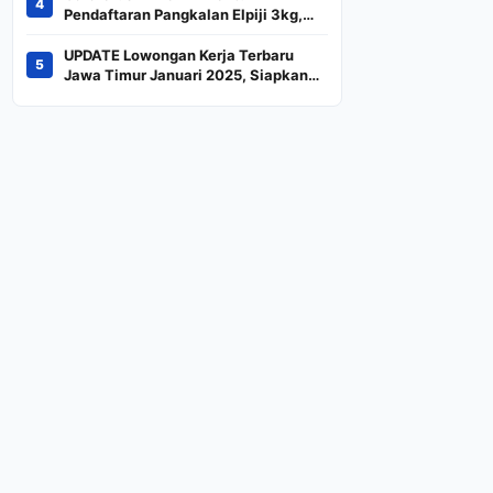
4
Indeks
Pendaftaran Pangkalan Elpiji 3kg,
Kebijakan Baru Penjualan LPG 3
Kilogram
UPDATE Lowongan Kerja Terbaru
5
Jawa Timur Januari 2025, Siapkan
CV dan Persyaratan