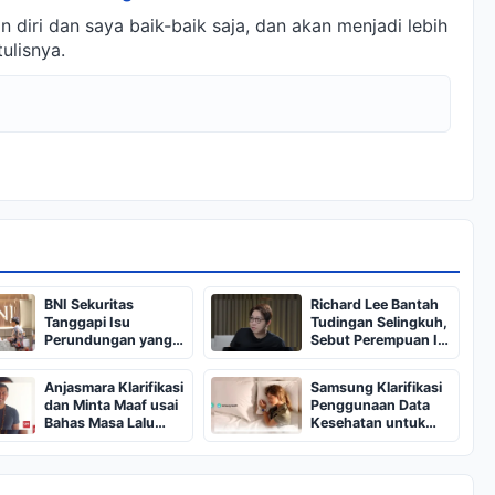
diri dan saya baik-baik saja, dan akan menjadi lebih
ulisnya.
BNI Sekuritas
Richard Lee Bantah
Tanggapi Isu
Tudingan Selingkuh,
Perundungan yang
Sebut Perempuan Itu
Viral di Media Sosial
Mantan Gebetan
SMA
Anjasmara Klarifikasi
Samsung Klarifikasi
dan Minta Maaf usai
Penggunaan Data
Bahas Masa Lalu
Kesehatan untuk
Rizky Nazar
Pelatihan AI