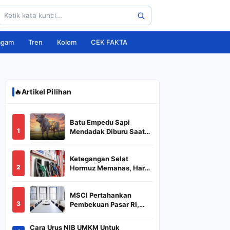
agam
Tren
Kolom
CEK FAKTA
🔥
Artikel Pilihan
Batu Empedu Sapi
1
Mendadak Diburu Saat
Idul Adha 2026, Dari Isi
Perut Jadi Komoditas
Ketegangan Selat
Puluhan Juta
2
Hormuz Memanas, Harga
Minyak Dunia Dekati
US$ 108
MSCI Pertahankan
3
Pembekuan Pasar RI,
BREN dan DSSA
Terancam Keluar dari
Cara Urus NIB UMKM Untuk