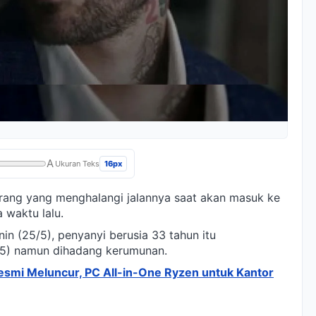
A
16px
Ukuran Teks
ng yang menghalangi jalannya saat akan masuk ke
 waktu lalu.
in (25/5), penyanyi berusia 33 tahun itu
/5) namun dihadang kerumunan.
smi Meluncur, PC All-in-One Ryzen untuk Kantor