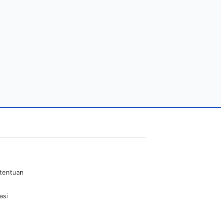
etentuan
asi