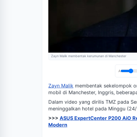
Zayn Malik membentak kerumunan di Manchester
A
Zayn Malik
membentak sekelompok ora
mobil di Manchester, Inggris, beberapa
Dalam video yang dirilis TMZ pada Sen
meninggalkan hotel pada Minggu (24
>>>
ASUS ExpertCenter P200 AiO Re
Modern