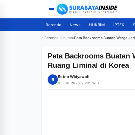
Beranda
News
HUKRIM
IPTEK
S
⌂ Beranda
›
Hiburan
›
Peta Backrooms Buatan Warga Jadi 
Peta Backrooms Buatan W
Ruang Liminal di Korea
Retno Widyawati
R
03-06-2026, 23:05 WIB