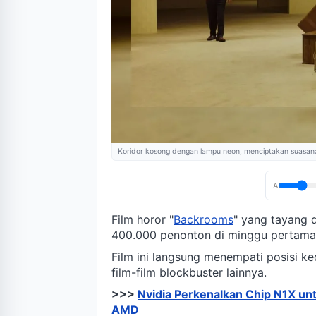
Koridor kosong dengan lampu neon, menciptakan suasana 
A
Film horor "
Backrooms
" yang tayang d
400.000 penonton di minggu pertama
Film ini langsung menempati posisi k
film-film blockbuster lainnya.
>>>
Nvidia Perkenalkan Chip N1X un
AMD