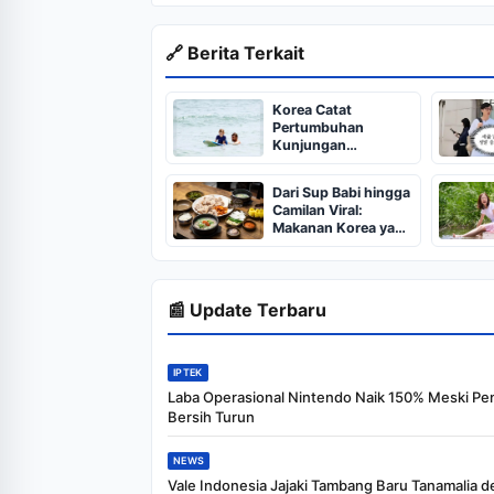
🔗 Berita Terkait
Korea Catat
Pertumbuhan
Kunjungan
Wisatawan dari
Amerika dan Eropa
Dari Sup Babi hingga
Camilan Viral:
Makanan Korea yang
Wajib Dicoba
📰 Update Terbaru
IPTEK
Laba Operasional Nintendo Naik 150% Meski Pe
Bersih Turun
NEWS
Vale Indonesia Jajaki Tambang Baru Tanamalia 