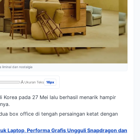
liminal dan nostalgia
A
16px
Ukuran Teks
i Korea pada 27 Mei lalu berhasil menarik hampir
nya.
edua box office di tengah persaingan ketat dengan
tuk Laptop, Performa Grafis Ungguli Snapdragon dan