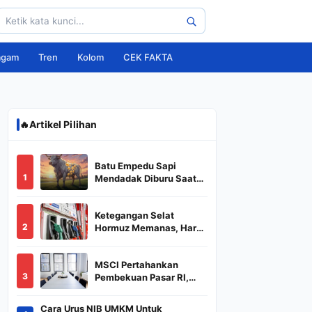
agam
Tren
Kolom
CEK FAKTA
🔥
Artikel Pilihan
Batu Empedu Sapi
1
Mendadak Diburu Saat
Idul Adha 2026, Dari Isi
Perut Jadi Komoditas
Ketegangan Selat
Puluhan Juta
2
Hormuz Memanas, Harga
Minyak Dunia Dekati
US$ 108
MSCI Pertahankan
3
Pembekuan Pasar RI,
BREN dan DSSA
Terancam Keluar dari
Cara Urus NIB UMKM Untuk