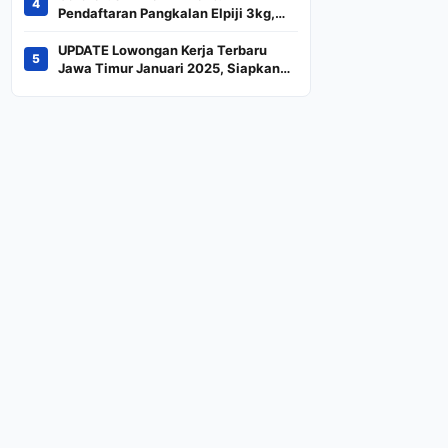
4
Indeks
Pendaftaran Pangkalan Elpiji 3kg,
Kebijakan Baru Penjualan LPG 3
Kilogram
UPDATE Lowongan Kerja Terbaru
5
Jawa Timur Januari 2025, Siapkan
CV dan Persyaratan