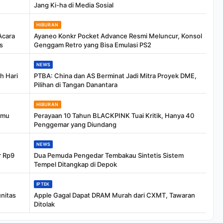
Jang Ki-ha di Media Sosial
HIBURAN
Acara
Ayaneo Konkr Pocket Advance Resmi Meluncur, Konsol
s
Genggam Retro yang Bisa Emulasi PS2
NEWS
h Hari
PTBA: China dan AS Berminat Jadi Mitra Proyek DME,
Pilihan di Tangan Danantara
HIBURAN
emu
Perayaan 10 Tahun BLACKPINK Tuai Kritik, Hanya 40
Penggemar yang Diundang
NEWS
r Rp9
Dua Pemuda Pengedar Tembakau Sintetis Sistem
Tempel Ditangkap di Depok
IPTEK
nitas
Apple Gagal Dapat DRAM Murah dari CXMT, Tawaran
Ditolak