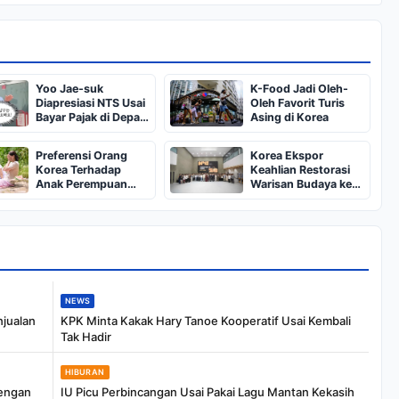
Yoo Jae-suk
K-Food Jadi Oleh-
Diapresiasi NTS Usai
Oleh Favorit Turis
Bayar Pajak di Depan
Asing di Korea
Kamera
Preferensi Orang
Korea Ekspor
Korea Terhadap
Keahlian Restorasi
Anak Perempuan
Warisan Budaya ke
Meningkat
Seluruh Dunia
NEWS
njualan
KPK Minta Kakak Hary Tanoe Kooperatif Usai Kembali
Tak Hadir
HIBURAN
dengan
IU Picu Perbincangan Usai Pakai Lagu Mantan Kekasih