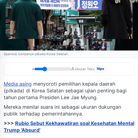
Spanduk kampanye pilkada Korea Selatan
A
16px
A
Ukuran Teks
Media asing
menyoroti pemilihan kepala daerah
(pilkada) di Korea Selatan sebagai ujian penting bagi
tahun pertama Presiden Lee Jae Myung.
Mereka menilai suara ini sebagai ukuran dukungan
publik terhadap pemerintahannya.
>>>
Rubio Sebut Kekhawatiran soal Kesehatan Mental
Trump 'Absurd'