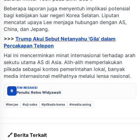
Beberapa laporan juga menyentuh implikasi potensial
bagi kebijakan luar negeri Korea Selatan. Liputan
mencatat upaya Lee menjaga hubungan dengan AS,
China, dan Jepang.
>>>
Trump Akui Sebut Netanyahu 'Gila' dalam
Percakapan Telepon
Hal ini mencerminkan minat internasional terhadap arah
sekutu utama AS di Asia. Alih-alih memperlakukan
pilkada sebagai kontes pemerintahan lokal, banyak
media internasional melihatnya melalui lensa nasional.
TIM REDAKSI
R
Penulis: Retno Widyawati
#lee jae
#uji coba
#pilkada korea
#media asing
🔗 Berita Terkait