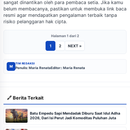
sangat dinantikan oleh para pembaca setia. Jika kamu
belum membacanya, pastikan untuk membuka link baca
resmi agar mendapatkan pengalaman terbaik tanpa
risiko pelanggaran hak cipta.
Halaman 1 dari 2
1
2
NEXT »
TIM REDAKSI
M
Penulis: Maria Renata
Editor:: Maria Renata
🔗 Berita Terkait
Batu Empedu Sapi Mendadak Diburu Saat Idul Adha
2026, Dari Isi Perut Jadi Komoditas Puluhan Juta