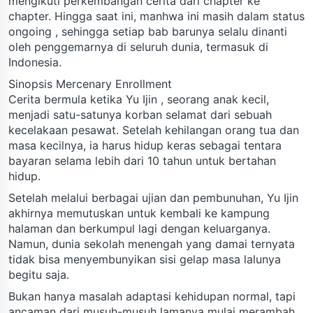
mengikuti perkembangan cerita dari chapter ke
chapter. Hingga saat ini, manhwa ini masih dalam status
ongoing , sehingga setiap bab barunya selalu dinanti
oleh penggemarnya di seluruh dunia, termasuk di
Indonesia.
Sinopsis Mercenary Enrollment
Cerita bermula ketika Yu Ijin , seorang anak kecil,
menjadi satu-satunya korban selamat dari sebuah
kecelakaan pesawat. Setelah kehilangan orang tua dan
masa kecilnya, ia harus hidup keras sebagai tentara
bayaran selama lebih dari 10 tahun untuk bertahan
hidup.
Setelah melalui berbagai ujian dan pembunuhan, Yu Ijin
akhirnya memutuskan untuk kembali ke kampung
halaman dan berkumpul lagi dengan keluarganya.
Namun, dunia sekolah menengah yang damai ternyata
tidak bisa menyembunyikan sisi gelap masa lalunya
begitu saja.
Bukan hanya masalah adaptasi kehidupan normal, tapi
ancaman dari musuh-musuh lamanya mulai merambah