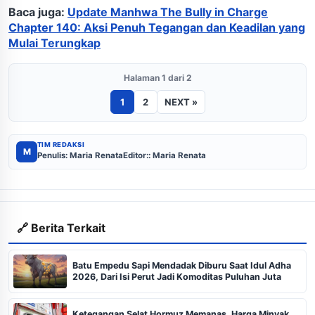
Baca juga:
Update Manhwa The Bully in Charge
Chapter 140: Aksi Penuh Tegangan dan Keadilan yang
Mulai Terungkap
Halaman 1 dari 2
1
2
NEXT »
TIM REDAKSI
M
Penulis: Maria Renata
Editor:: Maria Renata
🔗 Berita Terkait
Batu Empedu Sapi Mendadak Diburu Saat Idul Adha
2026, Dari Isi Perut Jadi Komoditas Puluhan Juta
Ketegangan Selat Hormuz Memanas, Harga Minyak