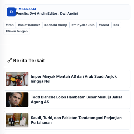
TIM REDAKSI
D
Penulis: Dwi Andini
Editor:: Dwi Andini
#iran
#selat hormuz
#donald trump
#minyak dunia
#brent
#as
#timur tengah
🔗 Berita Terkait
Impor Minyak Mentah AS dari Arab Saudi Anjlok
hingga Nol
Todd Blanche Lolos Hambatan Besar Menuju Jaksa
Agung AS
Saudi, Turki, dan Pakistan Tandatangani Perjanjian
Pertahanan