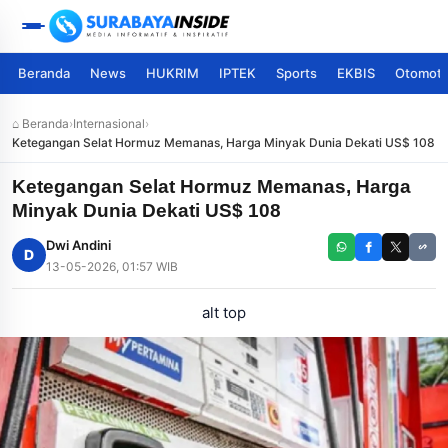
Beranda
News
HUKRIM
IPTEK
Sports
EKBIS
Otomoti
⌂ Beranda
›
Internasional
›
Ketegangan Selat Hormuz Memanas, Harga Minyak Dunia Dekati US$ 108
Ketegangan Selat Hormuz Memanas, Harga
Minyak Dunia Dekati US$ 108
Dwi Andini
D
13-05-2026, 01:57 WIB
alt top