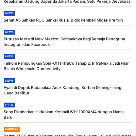
Kebakaran Gedung Bapenda Jakarta Padam, Satu Pekerja Dievakuasi
NEWS
Senat AS Sahkan RUU Sanksi Rusia, Bidik Pembeli Migas Kremlin
NEWS
Putusan Meta di New Mexico: Dampaknya bagi Remaja Pengguna
Instagram dan Facebook
NEWS
Telkom Rampungkan Spin-Off InfraCo Tahap 2, InfraNexia Jadi Pilar
Bisnis Wholesale Connectivity
NEWS
Ayah di Depok Rudapaksa Anak Kandung, Korban Diiming-imingi
Uang Berlibur
IPTEK
Sony Dikabarkan Hidupkan Kembali WH-1000XM4 dengan Nama
Baru
HIBURAN
Redmi 17 5G dan 4G Resmi Mendunia, Bawa Layar 6,9 Inci 120Hz dan