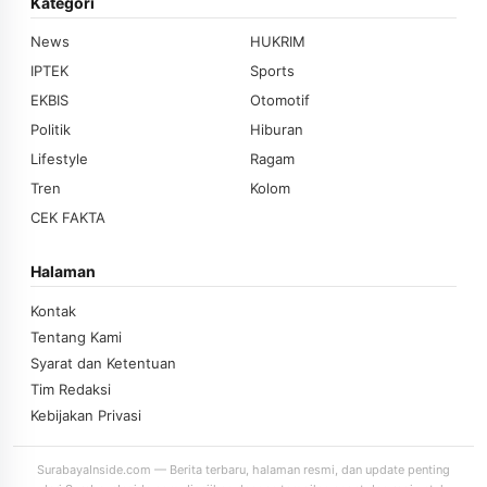
Kategori
News
HUKRIM
IPTEK
Sports
EKBIS
Otomotif
Politik
Hiburan
Lifestyle
Ragam
Tren
Kolom
CEK FAKTA
Halaman
Kontak
Tentang Kami
Syarat dan Ketentuan
Tim Redaksi
Kebijakan Privasi
SurabayaInside.com — Berita terbaru, halaman resmi, dan update penting