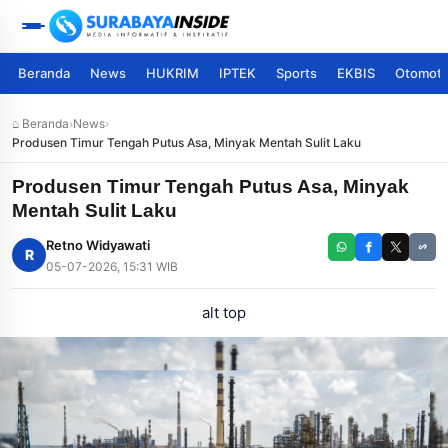
Beranda
News
HUKRIM
IPTEK
Sports
EKBIS
Otomoti
⌂ Beranda
›
News
›
Produsen Timur Tengah Putus Asa, Minyak Mentah Sulit Laku
Produsen Timur Tengah Putus Asa, Minyak
Mentah Sulit Laku
Retno Widyawati
R
05-07-2026, 15:31 WIB
alt top