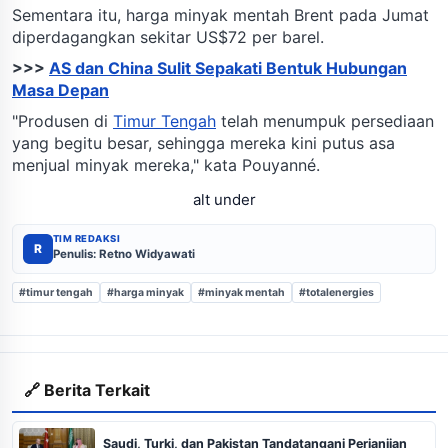
Sementara itu, harga minyak mentah Brent pada Jumat
diperdagangkan sekitar US$72 per barel.
>>>
AS dan China Sulit Sepakati Bentuk Hubungan
Masa Depan
"Produsen di
Timur Tengah
telah menumpuk persediaan
yang begitu besar, sehingga mereka kini putus asa
menjual minyak mereka," kata Pouyanné.
alt under
TIM REDAKSI
R
Penulis: Retno Widyawati
#timur tengah
#harga minyak
#minyak mentah
#totalenergies
🔗 Berita Terkait
Saudi, Turki, dan Pakistan Tandatangani Perjanjian