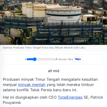
Ilustrasi: Produsen Timur Tengah Putus Asa, Minyak Mentah Sulit Laku
A
16px
A
Ukuran Teks
alt mid
Produsen minyak Timur Tengah mengalami kesulitan
menjual
minyak mentah
yang telah mereka timbun
selama konflik Teluk Persia baru-baru ini.
Hal ini diungkapkan oleh CEO
TotalEnergies
SE, Patrick
Pouyanné.