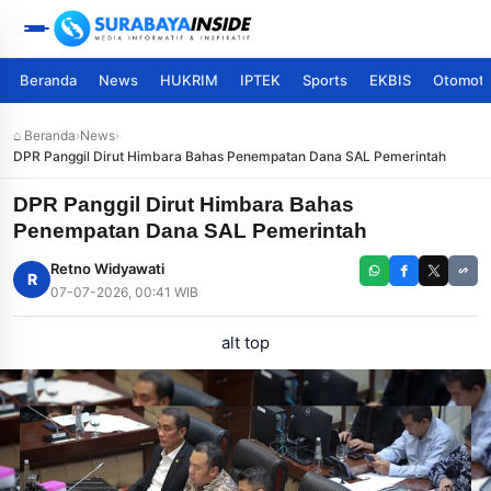
Beranda
News
HUKRIM
IPTEK
Sports
EKBIS
Otomoti
⌂ Beranda
›
News
›
DPR Panggil Dirut Himbara Bahas Penempatan Dana SAL Pemerintah
DPR Panggil Dirut Himbara Bahas
Penempatan Dana SAL Pemerintah
Retno Widyawati
R
07-07-2026, 00:41 WIB
alt top