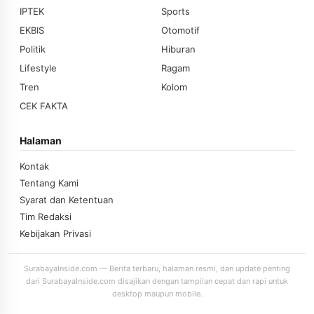
IPTEK
Sports
EKBIS
Otomotif
Politik
Hiburan
Lifestyle
Ragam
Tren
Kolom
CEK FAKTA
Halaman
Kontak
Tentang Kami
Syarat dan Ketentuan
Tim Redaksi
Kebijakan Privasi
SurabayaInside.com — Berita terbaru, halaman resmi, dan update penting
dari SurabayaInside.com disajikan dengan tampilan cepat dan rapi untuk
desktop maupun mobile.