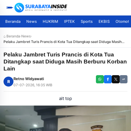
Beranda
News
HUKRIM
IPTEK
Sports
EKBIS
Otomoti
⌂ Beranda
›
News
›
Pelaku Jambret Turis Prancis di Kota Tua Ditangkap saat Diduga Masih
Berburu Korban Lain
Pelaku Jambret Turis Prancis di Kota Tua
Ditangkap saat Diduga Masih Berburu Korban
Lain
Retno Widyawati
R
07-07-2026, 16:35 WIB
alt top