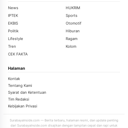
News
HUKRIM
IPTEK
Sports
EKBIS
Otomotif
Politik
Hiburan
Lifestyle
Ragam
Tren
Kolom
CEK FAKTA
Halaman
Kontak
Tentang Kami
Syarat dan Ketentuan
Tim Redaksi
Kebijakan Privasi
SurabayaInside.com — Berita terbaru, halaman resmi, dan update penting
dari SurabayaInside.com disajikan dengan tampilan cepat dan rapi untuk