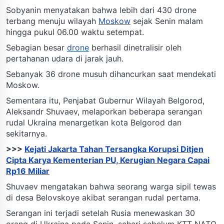
Sobyanin menyatakan bahwa lebih dari 430 drone
terbang menuju wilayah
Moskow
sejak Senin malam
hingga pukul 06.00 waktu setempat.
Sebagian besar
drone
berhasil dinetralisir oleh
pertahanan udara di jarak jauh.
Sebanyak 36 drone musuh dihancurkan saat mendekati
Moskow.
Sementara itu, Penjabat Gubernur Wilayah Belgorod,
Aleksandr Shuvaev, melaporkan beberapa serangan
rudal Ukraina menargetkan kota Belgorod dan
sekitarnya.
>>>
Kejati Jakarta Tahan Tersangka Korupsi Ditjen
Cipta Karya Kementerian PU, Kerugian Negara Capai
Rp16 Miliar
Shuvaev mengatakan bahwa seorang warga sipil tewas
di desa Belovskoye akibat serangan rudal pertama.
Serangan ini terjadi setelah Rusia menewaskan 30
orang di Ukraina pada Senin, sehari sebelum KTT NATO.