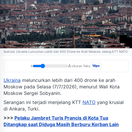
Ilustrasi: Ukraine Luncurkan Lebih dari 400 Drone ke Arah Moskow Jelang KTT NATO
A
16px
A
Ukuran Teks
Ukraina
meluncurkan lebih dari 400 drone ke arah
Moskow pada Selasa (7/7/2026), menurut Wali Kota
Moskow Sergei Sobyanin.
Serangan ini terjadi menjelang KTT
NATO
yang krusial
di Ankara, Turki.
>>>
Pelaku Jambret Turis Prancis di Kota Tua
Ditangkap saat Diduga Masih Berburu Korban Lain