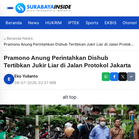
Beranda
News
HUKRIM
IPTEK
Sports
EKBIS
Otomoti
⌂ Beranda
›
News
›
Pramono Anung Perintahkan Dishub Tertibkan Jukir Liar di Jalan Protokol
Jakarta
Pramono Anung Perintahkan Dishub
Tertibkan Jukir Liar di Jalan Protokol Jakarta
Eko Yulianto
E
08-07-2026, 02:37 WIB
alt top