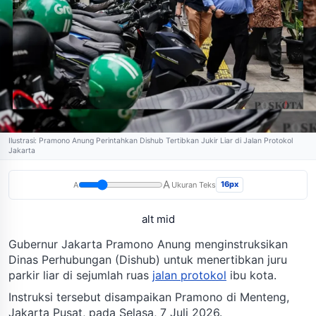
Ilustrasi: Pramono Anung Perintahkan Dishub Tertibkan Jukir Liar di Jalan Protokol
Jakarta
A
16px
A
Ukuran Teks
alt mid
Gubernur Jakarta Pramono Anung menginstruksikan
Dinas Perhubungan (Dishub) untuk menertibkan juru
parkir liar di sejumlah ruas
jalan protokol
ibu kota.
Instruksi tersebut disampaikan Pramono di Menteng,
Jakarta Pusat, pada Selasa, 7 Juli 2026.