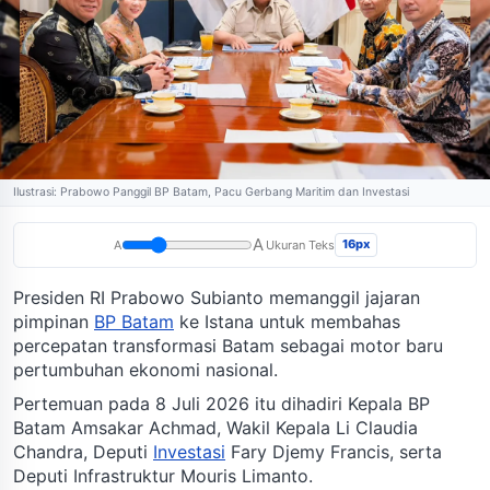
Ilustrasi: Prabowo Panggil BP Batam, Pacu Gerbang Maritim dan Investasi
A
16px
A
Ukuran Teks
Presiden RI Prabowo Subianto memanggil jajaran
pimpinan
BP Batam
ke Istana untuk membahas
percepatan transformasi Batam sebagai motor baru
pertumbuhan ekonomi nasional.
Pertemuan pada 8 Juli 2026 itu dihadiri Kepala BP
Batam Amsakar Achmad, Wakil Kepala Li Claudia
Chandra, Deputi
Investasi
Fary Djemy Francis, serta
Deputi Infrastruktur Mouris Limanto.