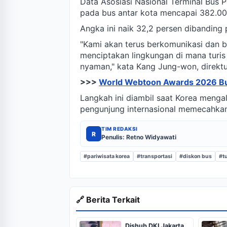
Data Asosiasi Nasional Terminal Bu
pada bus antar kota mencapai 382.00
Angka ini naik 32,2 persen dibanding
"Kami akan terus berkomunikasi dan b
menciptakan lingkungan di mana turis
nyaman," kata Kang Jung-won, direktur
>>>
World Webtoon Awards 2026 Buk
Langkah ini diambil saat Korea menga
pengunjung internasional memecahkan r
TIM REDAKSI
R
Penulis: Retno Widyawati
#pariwisata korea
#transportasi
#diskon bus
#tu
🔗 Berita Terkait
Dishub DKI Jakarta