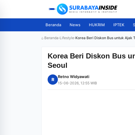
Beranda
News
HUKRIM
IPTEK
S
⌂ Beranda
›
Lifestyle
›
Korea Beri Diskon Bus untuk Ajak T
Korea Beri Diskon Bus un
Seoul
Retno Widyawati
R
15-06-2026, 12:55 WIB