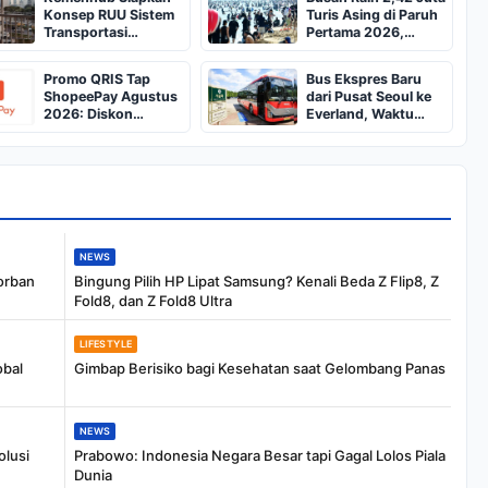
Konsep RUU Sistem
Turis Asing di Paruh
Transportasi
Pertama 2026,
Nasional
Didorong Konser
BTS
Promo QRIS Tap
Bus Ekspres Baru
ShopeePay Agustus
dari Pusat Seoul ke
2026: Diskon
Everland, Waktu
Rp5.000 untuk KRL
Tempuh Lebih Cepat
dan TransJakarta
NEWS
orban
Bingung Pilih HP Lipat Samsung? Kenali Beda Z Flip8, Z
Fold8, dan Z Fold8 Ultra
LIFESTYLE
obal
Gimbap Berisiko bagi Kesehatan saat Gelombang Panas
NEWS
olusi
Prabowo: Indonesia Negara Besar tapi Gagal Lolos Piala
Dunia