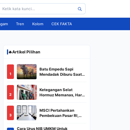
agam
Tren
Kolom
CEK FAKTA
🔥
Artikel Pilihan
Batu Empedu Sapi
1
Mendadak Diburu Saat
Idul Adha 2026, Dari Isi
Perut Jadi Komoditas
Ketegangan Selat
Puluhan Juta
2
Hormuz Memanas, Harga
Minyak Dunia Dekati
US$ 108
MSCI Pertahankan
3
Pembekuan Pasar RI,
BREN dan DSSA
Terancam Keluar dari
Cara Urus NIB UMKM Untuk