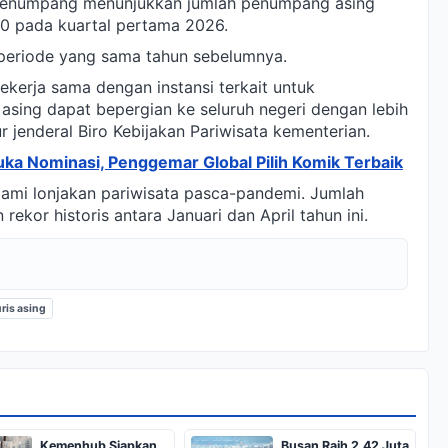
s Penumpang menunjukkan jumlah penumpang asing
0 pada kuartal pertama 2026.
 periode yang sama tahun sebelumnya.
ekerja sama dengan instansi terkait untuk
 asing dapat bepergian ke seluruh negeri dengan lebih
 jenderal Biro Kebijakan Pariwisata kementerian.
a Nominasi, Penggemar Global Pilih Komik Terbaik
lami lonjakan pariwisata pasca-pandemi. Jumlah
ekor historis antara Januari dan April tahun ini.
ris asing
Kemenhub Siapkan
Busan Raih 2,42 Juta