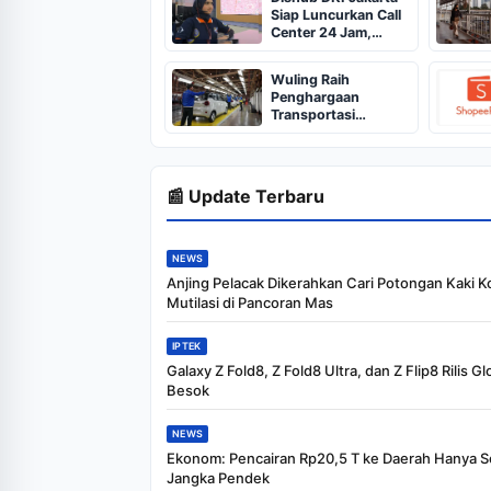
Siap Luncurkan Call
Center 24 Jam,
Warga Bisa Akses
Berbagai Layanan
Wuling Raih
Transportasi Lewat
Penghargaan
Satu Nomor
Transportasi
Indonesia Award
2026
📰 Update Terbaru
NEWS
Anjing Pelacak Dikerahkan Cari Potongan Kaki K
Mutilasi di Pancoran Mas
IPTEK
Galaxy Z Fold8, Z Fold8 Ultra, dan Z Flip8 Rilis Gl
Besok
NEWS
Ekonom: Pencairan Rp20,5 T ke Daerah Hanya S
Jangka Pendek