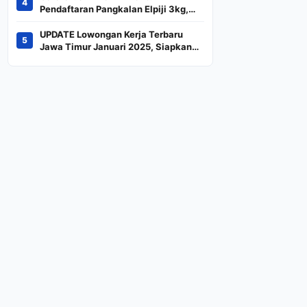
4
Indeks
Pendaftaran Pangkalan Elpiji 3kg,
Kebijakan Baru Penjualan LPG 3
Kilogram
UPDATE Lowongan Kerja Terbaru
5
Jawa Timur Januari 2025, Siapkan
CV dan Persyaratan