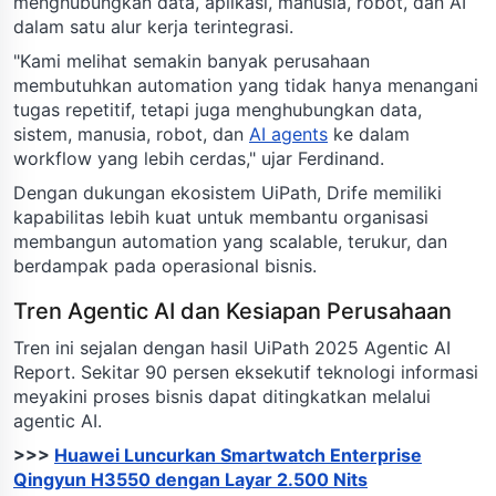
menghubungkan data, aplikasi, manusia, robot, dan AI
dalam satu alur kerja terintegrasi.
"Kami melihat semakin banyak perusahaan
membutuhkan automation yang tidak hanya menangani
tugas repetitif, tetapi juga menghubungkan data,
sistem, manusia, robot, dan
AI agents
ke dalam
workflow yang lebih cerdas," ujar Ferdinand.
Dengan dukungan ekosistem UiPath, Drife memiliki
kapabilitas lebih kuat untuk membantu organisasi
membangun automation yang scalable, terukur, dan
berdampak pada operasional bisnis.
Tren Agentic AI dan Kesiapan Perusahaan
Tren ini sejalan dengan hasil UiPath 2025 Agentic AI
Report. Sekitar 90 persen eksekutif teknologi informasi
meyakini proses bisnis dapat ditingkatkan melalui
agentic AI.
>>>
Huawei Luncurkan Smartwatch Enterprise
Qingyun H3550 dengan Layar 2.500 Nits