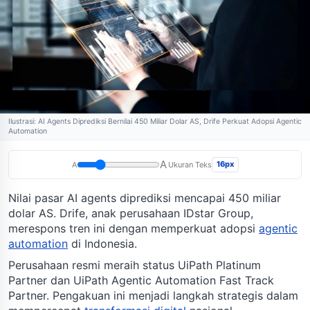
Ilustrasi: AI Agents Diprediksi Bernilai 450 Miliar Dolar AS, Drife Perkuat Adopsi Agentic
Automation
A
16px
A
Ukuran Teks
Nilai pasar AI agents diprediksi mencapai 450 miliar
dolar AS. Drife, anak perusahaan IDstar Group,
merespons tren ini dengan memperkuat adopsi
agentic
automation
di Indonesia.
Perusahaan resmi meraih status UiPath Platinum
Partner dan UiPath Agentic Automation Fast Track
Partner. Pengakuan ini menjadi langkah strategis dalam