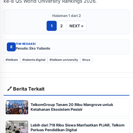
ke-8 QS World University Rankings 2026.
Halaman 1 dari 2
1
2
NEXT »
TIM REDAKSI
E
Penulis: Eko Yulianto
#telkom
#talenta digital
#telkom university
#nus
🔗 Berita Terkait
TelkomGroup Tanam 20 Ribu Mangrove untuk
Ketahanan Ekosistem Pesisir
Lebih dari 718 Ribu Siswa Manfaatkan PIJAR, Telkom
Perluas Pendidikan Digital