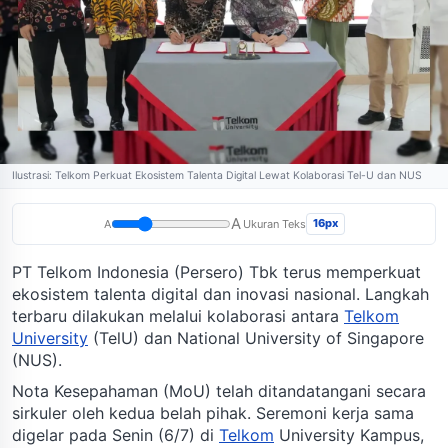
Ilustrasi: Telkom Perkuat Ekosistem Talenta Digital Lewat Kolaborasi Tel-U dan NUS
A
16px
A
Ukuran Teks
PT Telkom Indonesia (Persero) Tbk terus memperkuat
ekosistem talenta digital dan inovasi nasional. Langkah
terbaru dilakukan melalui kolaborasi antara
Telkom
University
(TelU) dan National University of Singapore
(NUS).
Nota Kesepahaman (MoU) telah ditandatangani secara
sirkuler oleh kedua belah pihak. Seremoni kerja sama
digelar pada Senin (6/7) di
Telkom
University Kampus,