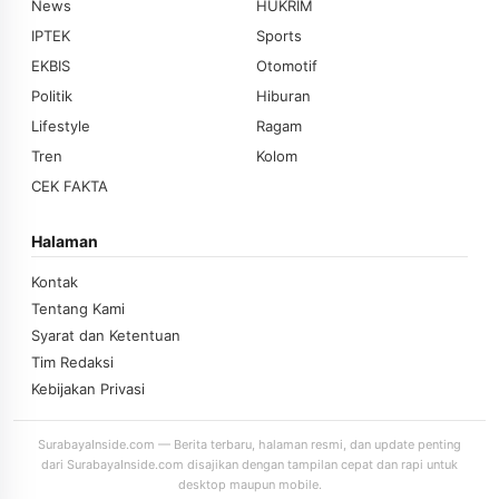
News
HUKRIM
IPTEK
Sports
EKBIS
Otomotif
Politik
Hiburan
Lifestyle
Ragam
Tren
Kolom
CEK FAKTA
Halaman
Kontak
Tentang Kami
Syarat dan Ketentuan
Tim Redaksi
Kebijakan Privasi
SurabayaInside.com — Berita terbaru, halaman resmi, dan update penting
dari SurabayaInside.com disajikan dengan tampilan cepat dan rapi untuk
desktop maupun mobile.