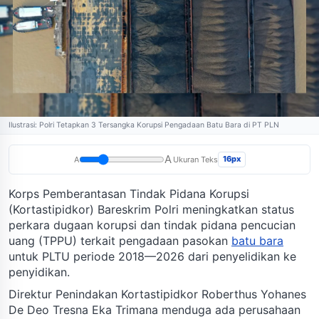
Ilustrasi: Polri Tetapkan 3 Tersangka Korupsi Pengadaan Batu Bara di PT PLN
A
16px
A
Ukuran Teks
Korps Pemberantasan Tindak Pidana Korupsi
(Kortastipidkor) Bareskrim Polri meningkatkan status
perkara dugaan korupsi dan tindak pidana pencucian
uang (TPPU) terkait pengadaan pasokan
batu bara
untuk PLTU periode 2018—2026 dari penyelidikan ke
penyidikan.
Direktur Penindakan Kortastipidkor Roberthus Yohanes
De Deo Tresna Eka Trimana menduga ada perusahaan