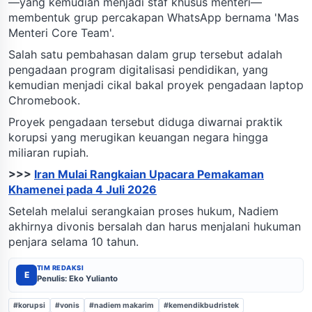
—yang kemudian menjadi staf khusus menteri—
membentuk grup percakapan WhatsApp bernama 'Mas
Menteri Core Team'.
Salah satu pembahasan dalam grup tersebut adalah
pengadaan program digitalisasi pendidikan, yang
kemudian menjadi cikal bakal proyek pengadaan laptop
Chromebook.
Proyek pengadaan tersebut diduga diwarnai praktik
korupsi yang merugikan keuangan negara hingga
miliaran rupiah.
>>>
Iran Mulai Rangkaian Upacara Pemakaman
Khamenei pada 4 Juli 2026
Setelah melalui serangkaian proses hukum, Nadiem
akhirnya divonis bersalah dan harus menjalani hukuman
penjara selama 10 tahun.
TIM REDAKSI
E
Penulis: Eko Yulianto
#korupsi
#vonis
#nadiem makarim
#kemendikbudristek