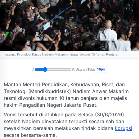
Ilustrasi: Kronologi Kasus Nadiem Makarim hingga Divonis 10 Tahun Penjara
A
16px
A
Ukuran Teks
Mantan Menteri Pendidikan, Kebudayaan, Riset, dan
Teknologi (Mendikbudristek) Nadiem Anwar Makarim
resmi divonis hukuman 10 tahun penjara oleh majelis
hakim Pengadilan Negeri Jakarta Pusat.
Vonis tersebut dijatuhkan pada Selasa (30/6/2026)
setelah Nadiem dinyatakan terbukti secara sah dan
meyakinkan bersalah melakukan tindak pidana
korupsi
secara bersama-sama.