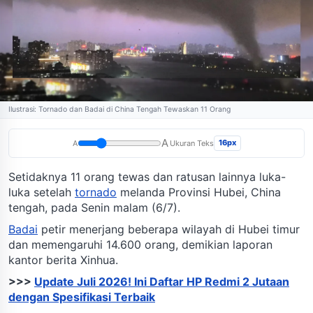
Ilustrasi: Tornado dan Badai di China Tengah Tewaskan 11 Orang
A
16px
A
Ukuran Teks
Setidaknya 11 orang tewas dan ratusan lainnya luka-
luka setelah
tornado
melanda Provinsi Hubei, China
tengah, pada Senin malam (6/7).
Badai
petir menerjang beberapa wilayah di Hubei timur
dan memengaruhi 14.600 orang, demikian laporan
kantor berita Xinhua.
>>>
Update Juli 2026! Ini Daftar HP Redmi 2 Jutaan
dengan Spesifikasi Terbaik