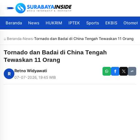
Beranda
News
HUKRIM
IPTEK
Sports
EKBIS
Otomoti
⌂ Beranda
›
News
›
Tornado dan Badai di China Tengah Tewaskan 11 Orang
Tornado dan Badai di China Tengah
Tewaskan 11 Orang
Retno Widyawati
R
07-07-2026, 19:45 WIB