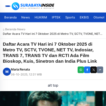
Beranda
News
HUKRIM
IPTEK
Sports
EKBIS
Otomoti
⌂ Beranda
›
News
›
Daftar Acara TV Hari ini 7 Oktober 2025 di Metro TV, SCTV, TVONE, NET
TV, Indosiar, TRANS 7, TRANS TV dan RCTI Ada Film Bioskop, Kuis,
Sinetron dan India Plus Link
Daftar Acara TV Hari ini 7 Oktober 2025 di
Metro TV, SCTV, TVONE, NET TV, Indosiar,
TRANS 7, TRANS TV dan RCTI Ada Film
Bioskop, Kuis, Sinetron dan India Plus Link
Maria Renata
M
06-10-2025, 12:31 WIB
alt top