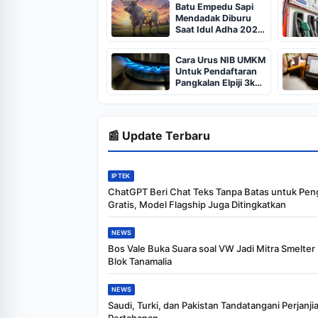
Batu Empedu Sapi
Mendadak Diburu
Saat Idul Adha 2026,
Dari Isi Perut Jadi
Komoditas Puluhan
Cara Urus NIB UMKM
Juta
Untuk Pendaftaran
Pangkalan Elpiji 3kg,
Kebijakan Baru
Penjualan LPG 3
Kilogram
📰 Update Terbaru
IPTEK
ChatGPT Beri Chat Teks Tanpa Batas untuk Pe
Gratis, Model Flagship Juga Ditingkatkan
NEWS
Bos Vale Buka Suara soal VW Jadi Mitra Smelter
Blok Tanamalia
NEWS
Saudi, Turki, dan Pakistan Tandatangani Perjanji