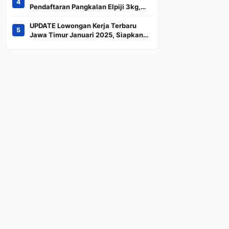
4
Indeks
Pendaftaran Pangkalan Elpiji 3kg,
Kebijakan Baru Penjualan LPG 3
Kilogram
UPDATE Lowongan Kerja Terbaru
5
Jawa Timur Januari 2025, Siapkan
CV dan Persyaratan