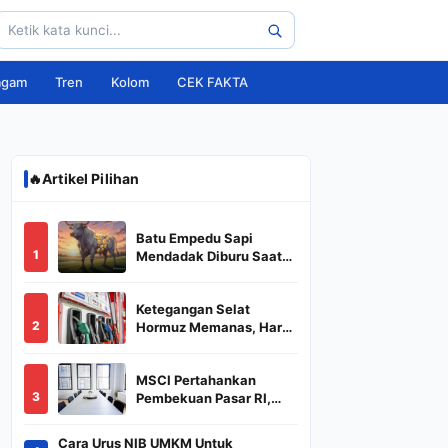
agam
Tren
Kolom
CEK FAKTA
🔥
Artikel Pilihan
Batu Empedu Sapi
1
Mendadak Diburu Saat
Idul Adha 2026, Dari Isi
Perut Jadi Komoditas
Ketegangan Selat
Puluhan Juta
2
Hormuz Memanas, Harga
Minyak Dunia Dekati
US$ 108
MSCI Pertahankan
3
Pembekuan Pasar RI,
BREN dan DSSA
Terancam Keluar dari
Cara Urus NIB UMKM Untuk