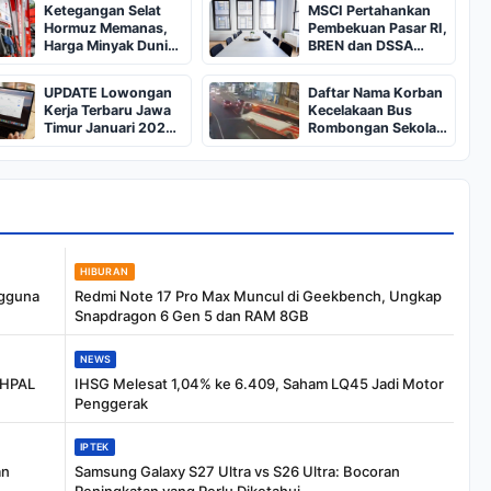
Ketegangan Selat
MSCI Pertahankan
Hormuz Memanas,
Pembekuan Pasar RI,
Harga Minyak Dunia
BREN dan DSSA
Dekati US$ 108
Terancam Keluar dari
Indeks
UPDATE Lowongan
Daftar Nama Korban
Kerja Terbaru Jawa
Kecelakaan Bus
Timur Januari 2025,
Rombongan Sekolah
Siapkan CV dan
dari Bali di Kota Batu:
Persyaratan
Salah Satunya Ada
Balita
HIBURAN
ngguna
Redmi Note 17 Pro Max Muncul di Geekbench, Ungkap
Snapdragon 6 Gen 5 dan RAM 8GB
NEWS
 HPAL
IHSG Melesat 1,04% ke 6.409, Saham LQ45 Jadi Motor
Penggerak
IPTEK
an
Samsung Galaxy S27 Ultra vs S26 Ultra: Bocoran