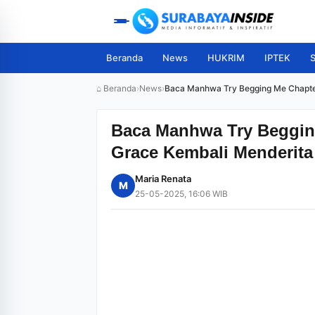
Beranda
News
HUKRIM
IPTEK
S
⌂ Beranda
›
News
›
Baca Manhwa Try Begging Me Chapter
Baca Manhwa Try Beggin
Grace Kembali Menderita
Maria Renata
M
25-05-2025, 16:06 WIB