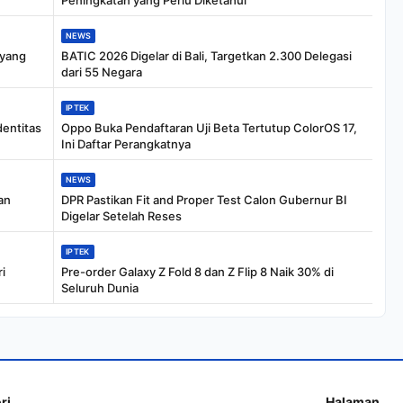
Peningkatan yang Perlu Diketahui
NEWS
 yang
BATIC 2026 Digelar di Bali, Targetkan 2.300 Delegasi
dari 55 Negara
IPTEK
dentitas
Oppo Buka Pendaftaran Uji Beta Tertutup ColorOS 17,
Ini Daftar Perangkatnya
NEWS
an
DPR Pastikan Fit and Proper Test Calon Gubernur BI
Digelar Setelah Reses
IPTEK
i
Pre-order Galaxy Z Fold 8 dan Z Flip 8 Naik 30% di
Seluruh Dunia
ri
Halaman