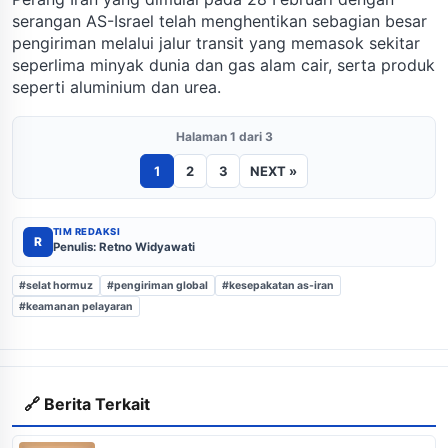
serangan AS-Israel telah menghentikan sebagian besar
pengiriman melalui jalur transit yang memasok sekitar
seperlima minyak dunia dan gas alam cair, serta produk
seperti aluminium dan urea.
Halaman 1 dari 3
1
2
3
NEXT »
TIM REDAKSI
R
Penulis: Retno Widyawati
#selat hormuz
#pengiriman global
#kesepakatan as-iran
#keamanan pelayaran
🔗 Berita Terkait