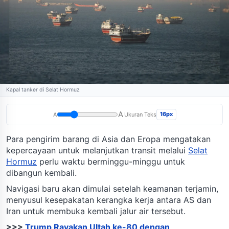
Kapal tanker di Selat Hormuz
A
16px
A
Ukuran Teks
Para pengirim barang di Asia dan Eropa mengatakan
kepercayaan untuk melanjutkan transit melalui
Selat
Hormuz
perlu waktu berminggu-minggu untuk
dibangun kembali.
Navigasi baru akan dimulai setelah keamanan terjamin,
menyusul kesepakatan kerangka kerja antara AS dan
Iran untuk membuka kembali jalur air tersebut.
>>>
Trump Rayakan Ultah ke-80 dengan