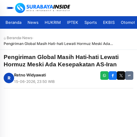
Beranda
News
HUKRIM
IPTEK
Sports
EKBIS
Otomoti
⌂ Beranda
›
News
›
Pengiriman Global Masih Hati-hati Lewati Hormuz Meski Ada
Kesepakatan AS-Iran
Pengiriman Global Masih Hati-hati Lewati
Hormuz Meski Ada Kesepakatan AS-Iran
Retno Widyawati
R
15-06-2026, 23:50 WIB