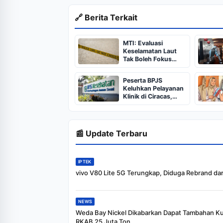
🔗 Berita Terkait
MTI: Evaluasi
Keselamatan Laut
Tak Boleh Fokus
pada Operator Saja
Peserta BPJS
Keluhkan Pelayanan
Klinik di Ciracas,
Manajemen Janji
Evaluasi
📰 Update Terbaru
IPTEK
vivo V80 Lite 5G Terungkap, Diduga Rebrand dar
NEWS
Weda Bay Nickel Dikabarkan Dapat Tambahan K
RKAB 25 Juta Ton