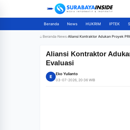
Beranda
News
HUKRIM
IPTEK
S
⌂ Beranda
›
News
›
Aliansi Kontraktor Adukan Proyek PRK
Aliansi Kontraktor Aduka
Evaluasi
Eko Yulianto
E
03-07-2026, 20:36 WIB