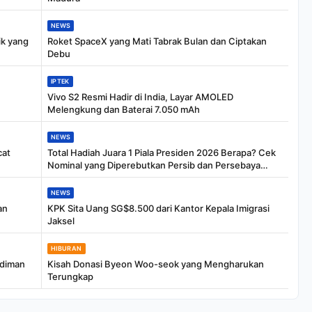
NEWS
ik yang
Roket SpaceX yang Mati Tabrak Bulan dan Ciptakan
Debu
IPTEK
Vivo S2 Resmi Hadir di India, Layar AMOLED
Melengkung dan Baterai 7.050 mAh
NEWS
cat
Total Hadiah Juara 1 Piala Presiden 2026 Berapa? Cek
Nominal yang Diperebutkan Persib dan Persebaya
Malam Ini
NEWS
an
KPK Sita Uang SG$8.500 dari Kantor Kepala Imigrasi
Jaksel
HIBURAN
rdiman
Kisah Donasi Byeon Woo-seok yang Mengharukan
Terungkap