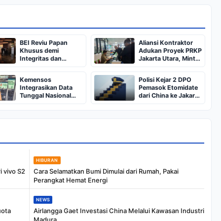
BEI Reviu Papan
Aliansi Kontraktor
Khusus demi
Adukan Proyek PRKP
Integritas dan
Jakarta Utara, Minta
Efisiensi Pasar
Evaluasi
Kemensos
Polisi Kejar 2 DPO
Integrasikan Data
Pemasok Etomidate
Tunggal Nasional
dari China ke Jakarta
untuk Evaluasi
Utara
Bansos
HIBURAN
i vivo S2
Cara Selamatkan Bumi Dimulai dari Rumah, Pakai
Perangkat Hemat Energi
NEWS
uota
Airlangga Gaet Investasi China Melalui Kawasan Industri
Madura