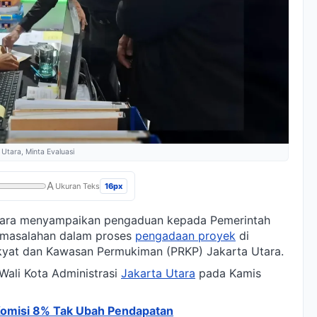
 Utara, Minta Evaluasi
A
16px
Ukuran Teks
 Utara menyampaikan pengaduan kepada Pemerintah
ermasalahan dalam proses
pengadaan proyek
di
kyat dan Kawasan Permukiman (PRKP) Jakarta Utara.
Wali Kota Administrasi
Jakarta Utara
pada Kamis
 Komisi 8% Tak Ubah Pendapatan