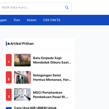
agam
Tren
Kolom
CEK FAKTA
🔥
Artikel Pilihan
Batu Empedu Sapi
1
Mendadak Diburu Saat
Idul Adha 2026, Dari Isi
Perut Jadi Komoditas
Ketegangan Selat
Puluhan Juta
2
Hormuz Memanas, Harga
Minyak Dunia Dekati
US$ 108
MSCI Pertahankan
3
Pembekuan Pasar RI,
BREN dan DSSA
Terancam Keluar dari
Cara Urus NIB UMKM Untuk