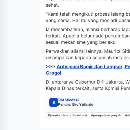
sehat.
"Kami telah mengikuti proses lelang b
yang sama. Hal itu yang menjadi das
Ia menambahkan, aliansi berharap lapor
terkait. Apabila belum ada perkemba
sesuai mekanisme yang berlaku.
Perwakilan aliansi lainnya, Mauritz Si
disampaikan kepada sejumlah instansi
>>>
Antisipasi Banjir dan Longsor,
Grogol
Di antaranya Gubernur DKI Jakarta, Wa
Kepala Dinas terkait, serta Komisi Pe
TIM REDAKSI
E
Penulis: Eko Yulianto
#jakarta utara
#evaluasi
#pengadaan proyek
#al