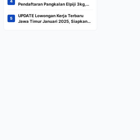
4
Indeks
Pendaftaran Pangkalan Elpiji 3kg,
Kebijakan Baru Penjualan LPG 3
Kilogram
UPDATE Lowongan Kerja Terbaru
5
Jawa Timur Januari 2025, Siapkan
CV dan Persyaratan