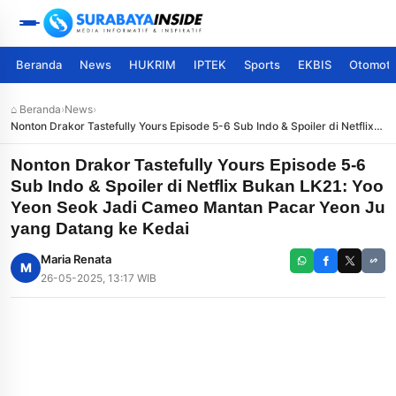
Beranda
News
HUKRIM
IPTEK
Sports
EKBIS
Otomoti
⌂ Beranda
›
News
›
Nonton Drakor Tastefully Yours Episode 5-6 Sub Indo & Spoiler di Netflix
Bukan LK21: Yoo Yeon Seok Jadi Cameo Mantan Pacar Yeon Ju yang
Datang ke Kedai
Nonton Drakor Tastefully Yours Episode 5-6
Sub Indo & Spoiler di Netflix Bukan LK21: Yoo
Yeon Seok Jadi Cameo Mantan Pacar Yeon Ju
yang Datang ke Kedai
Maria Renata
M
26-05-2025, 13:17 WIB