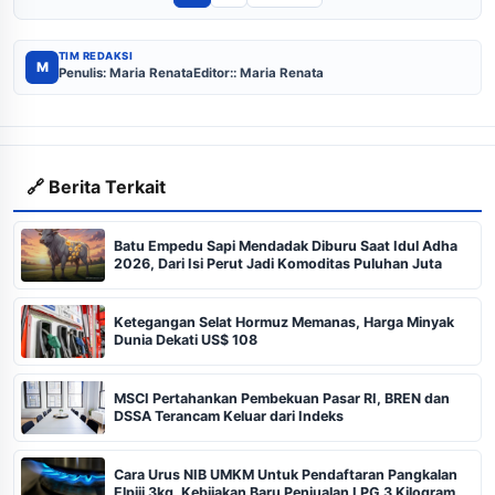
TIM REDAKSI
M
Penulis: Maria Renata
Editor:: Maria Renata
🔗 Berita Terkait
Batu Empedu Sapi Mendadak Diburu Saat Idul Adha
2026, Dari Isi Perut Jadi Komoditas Puluhan Juta
Ketegangan Selat Hormuz Memanas, Harga Minyak
Dunia Dekati US$ 108
MSCI Pertahankan Pembekuan Pasar RI, BREN dan
DSSA Terancam Keluar dari Indeks
Cara Urus NIB UMKM Untuk Pendaftaran Pangkalan
Elpiji 3kg, Kebijakan Baru Penjualan LPG 3 Kilogram