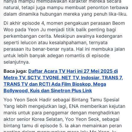
hanya mampu membawakan karakter mereka secara
natural, tetapi juga mampu membuat penonton terbawa
dalam dinamika hubungan mereka yang penuh lika-liku.
Di akhir episode 4, momen pengakuan perasaan Beom
Woo pada Yeon Ju menjadi titik balik penting bagi
perkembangan cerita. Meskipun awalnya kedengaran
seperti lelucon atau kesalahpahaman, ternyata
perasaan itu benar-benar nyata. Hal ini membuka jalan
untuk lebih banyak adegan romantis di episode
selanjutnya.
Baca juga:
Daftar Acara TV Hari ini 27 Mei 2025 di
Metro TV, SCTV, TVONE, NET TV, Indosiar, TRANS 7,
TRANS TV dan RCTI Ada Film Bioskop, Mega
Bollywood, Kuis dan Sinetron Plus Link
Yoo Yeon Seok Hadir sebagai Bintang Tamu Spesial
Yang lebih mengejutkan lagi, ENA memberikan kejutan
manis untuk para penggemar dengan menghadirkan
aktor senior Korea Selatan, Yoo Yeon Seok, sebagai
bintang tamu di episode 5. Ia akan memainkan peran
penting dalam mengungkap masa lalu Mo Yeon Ju,