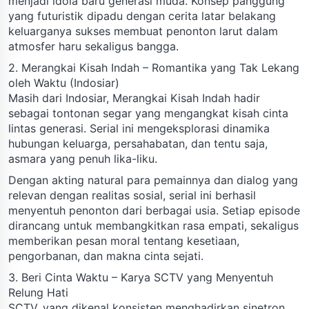
menjadi idola baru generasi muda. Konsep panggung
yang futuristik dipadu dengan cerita latar belakang
keluarganya sukses membuat penonton larut dalam
atmosfer haru sekaligus bangga.
2. Merangkai Kisah Indah – Romantika yang Tak Lekang
oleh Waktu (Indosiar)
Masih dari Indosiar, Merangkai Kisah Indah hadir
sebagai tontonan segar yang mengangkat kisah cinta
lintas generasi. Serial ini mengeksplorasi dinamika
hubungan keluarga, persahabatan, dan tentu saja,
asmara yang penuh lika-liku.
Dengan akting natural para pemainnya dan dialog yang
relevan dengan realitas sosial, serial ini berhasil
menyentuh penonton dari berbagai usia. Setiap episode
dirancang untuk membangkitkan rasa empati, sekaligus
memberikan pesan moral tentang kesetiaan,
pengorbanan, dan makna cinta sejati.
3. Beri Cinta Waktu – Karya SCTV yang Menyentuh
Relung Hati
SCTV, yang dikenal konsisten menghadirkan sinetron