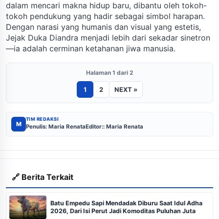
dalam mencari makna hidup baru, dibantu oleh tokoh-
tokoh pendukung yang hadir sebagai simbol harapan.
Dengan narasi yang humanis dan visual yang estetis,
Jejak Duka Diandra menjadi lebih dari sekadar sinetron
—ia adalah cerminan ketahanan jiwa manusia.
Halaman 1 dari 2
1
2
NEXT »
TIM REDAKSI
M
Penulis: Maria Renata
Editor:: Maria Renata
🔗 Berita Terkait
Batu Empedu Sapi Mendadak Diburu Saat Idul Adha
2026, Dari Isi Perut Jadi Komoditas Puluhan Juta