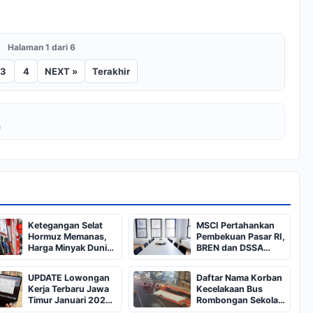
Halaman 1 dari 6
3
4
NEXT »
Terakhir
a
Ketegangan Selat
MSCI Pertahankan
Hormuz Memanas,
Pembekuan Pasar RI,
Harga Minyak Dunia
BREN dan DSSA
Dekati US$ 108
Terancam Keluar dari
Indeks
UPDATE Lowongan
Daftar Nama Korban
Kerja Terbaru Jawa
Kecelakaan Bus
Timur Januari 2025,
Rombongan Sekolah
Siapkan CV dan
dari Bali di Kota Batu: