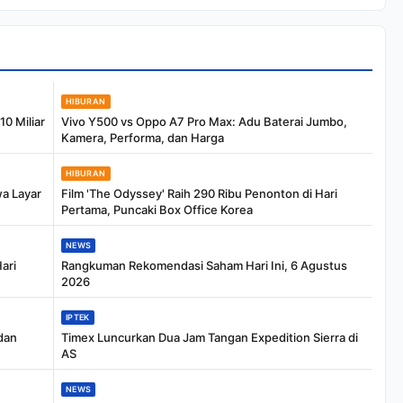
Persyaratan
Salah Satunya Ada
Balita
HIBURAN
0 Miliar
Vivo Y500 vs Oppo A7 Pro Max: Adu Baterai Jumbo,
Kamera, Performa, dan Harga
HIBURAN
a Layar
Film 'The Odyssey' Raih 290 Ribu Penonton di Hari
Pertama, Puncaki Box Office Korea
NEWS
ari
Rangkuman Rekomendasi Saham Hari Ini, 6 Agustus
2026
IPTEK
 dan
Timex Luncurkan Dua Jam Tangan Expedition Sierra di
AS
NEWS