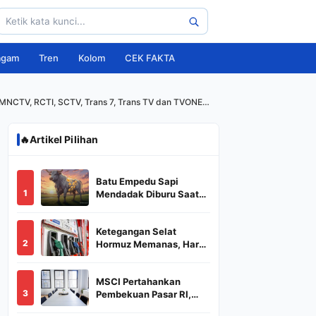
agam
Tren
Kolom
CEK FAKTA
V, MNCTV, RCTI, SCTV, Trans 7, Trans TV dan TVONE
🔥
Artikel Pilihan
Batu Empedu Sapi
1
Mendadak Diburu Saat
Idul Adha 2026, Dari Isi
Perut Jadi Komoditas
Ketegangan Selat
Puluhan Juta
2
Hormuz Memanas, Harga
Minyak Dunia Dekati
US$ 108
MSCI Pertahankan
3
Pembekuan Pasar RI,
BREN dan DSSA