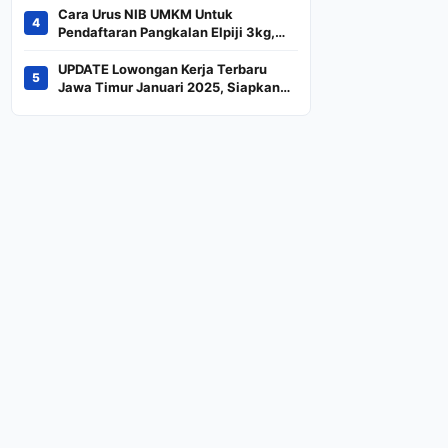
Terancam Keluar dari
Cara Urus NIB UMKM Untuk
4
Indeks
Pendaftaran Pangkalan Elpiji 3kg,
Kebijakan Baru Penjualan LPG 3
Kilogram
UPDATE Lowongan Kerja Terbaru
5
Jawa Timur Januari 2025, Siapkan
CV dan Persyaratan