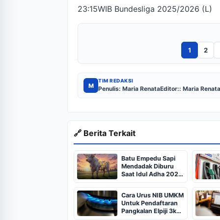
23:15WIB Bundesliga 2025/2026 (L)
1
2
TIM REDAKSI
M
Penulis: Maria Renata
Editor:: Maria Renat
🔗 Berita Terkait
Batu Empedu Sapi
Mendadak Diburu
Saat Idul Adha 2026,
Dari Isi Perut Jadi
Komoditas Puluhan
Cara Urus NIB UMKM
Juta
Untuk Pendaftaran
Pangkalan Elpiji 3kg,
Kebijakan Baru