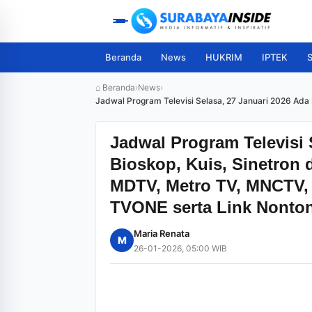
Beranda
News
HUKRIM
IPTEK
S
⌂ Beranda
›
News
›
Jadwal Program Televisi Selasa, 27 Januari 2026 Ada 
serta Link Nonton
Jadwal Program Televisi 
Bioskop, Kuis, Sinetron d
MDTV, Metro TV, MNCTV, 
TVONE serta Link Nonto
Maria Renata
M
26-01-2026, 05:00 WIB