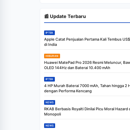
Penjualan LPG 3
Kilogram
📰 Update Terbaru
IPTEK
Apple Catat Penjualan Pertama Kali Tembus US$1
di India
HIBURAN
Huawei MatePad Pro 2026 Resmi Meluncur, Baw
OLED 144Hz dan Baterai 10.400 mAh
IPTEK
4 HP Murah Baterai 7000 mAh, Tahan hingga 2 H
dengan Performa Kencang
NEWS
RKAB Berbasis Royalti Dinilai Picu Moral Hazard
Monopoli
NEWS