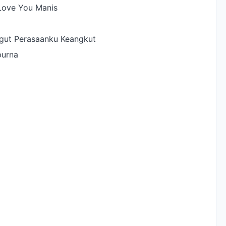
 Love You Manis
gut Perasaanku Keangkut
purna