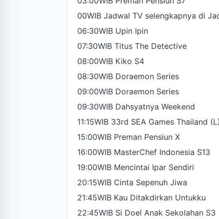
03:00WIB Preman Pensiun S7
00WIB Jadwal TV selengkapnya di Ja
06:30WIB Upin Ipin
07:30WIB Titus The Detective
08:00WIB Kiko S4
08:30WIB Doraemon Series
09:00WIB Doraemon Series
09:30WIB Dahsyatnya Weekend
11:15WIB 33rd SEA Games Thailand (L
15:00WIB Preman Pensiun X
16:00WIB MasterChef Indonesia S13
19:00WIB Mencintai Ipar Sendiri
20:15WIB Cinta Sepenuh Jiwa
21:45WIB Kau Ditakdirkan Untukku
22:45WIB Si Doel Anak Sekolahan S3