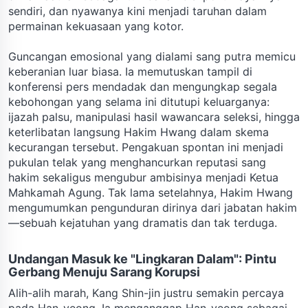
sendiri, dan nyawanya kini menjadi taruhan dalam
permainan kekuasaan yang kotor.
Guncangan emosional yang dialami sang putra memicu
keberanian luar biasa. Ia memutuskan tampil di
konferensi pers mendadak dan mengungkap segala
kebohongan yang selama ini ditutupi keluarganya:
ijazah palsu, manipulasi hasil wawancara seleksi, hingga
keterlibatan langsung Hakim Hwang dalam skema
kecurangan tersebut. Pengakuan spontan ini menjadi
pukulan telak yang menghancurkan reputasi sang
hakim sekaligus mengubur ambisinya menjadi Ketua
Mahkamah Agung. Tak lama setelahnya, Hakim Hwang
mengumumkan pengunduran dirinya dari jabatan hakim
—sebuah kejatuhan yang dramatis dan tak terduga.
Undangan Masuk ke "Lingkaran Dalam": Pintu
Gerbang Menuju Sarang Korupsi
Alih-alih marah, Kang Shin-jin justru semakin percaya
pada Han-yeong. Ia menganggap Han-yeong sebagai