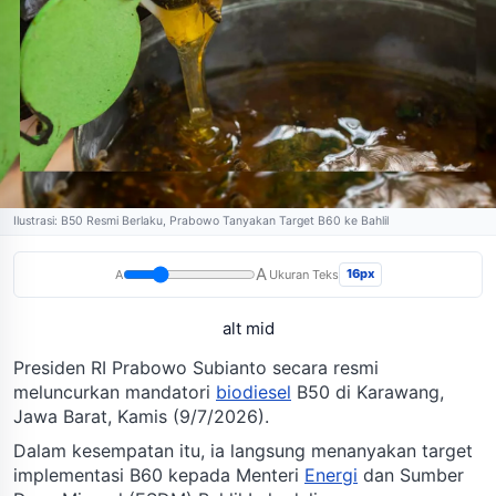
Ilustrasi: B50 Resmi Berlaku, Prabowo Tanyakan Target B60 ke Bahlil
A
16px
A
Ukuran Teks
alt mid
Presiden RI Prabowo Subianto secara resmi
meluncurkan mandatori
biodiesel
B50 di Karawang,
Jawa Barat, Kamis (9/7/2026).
Dalam kesempatan itu, ia langsung menanyakan target
implementasi B60 kepada Menteri
Energi
dan Sumber