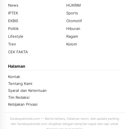
News
HUKRIM
IPTEK
Sports
EKBIS
Otomotif
Politik
Hiburan
Lifestyle
Ragam
Tren
Kolom
CEK FAKTA
Halaman
Kontak
Tentang Kami
Syarat dan Ketentuan
Tim Redaksi
Kebijakan Privasi
SurabayaInside.com — Berita terbaru, halaman resmi, dan update penting
dari SurabayaInside.com disajikan dengan tampilan cepat dan rapi untuk
desktop maupun mobile.