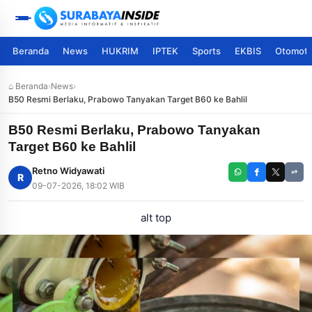
Beranda
News
HUKRIM
IPTEK
Sports
EKBIS
Otomoti
⌂ Beranda
›
News
›
B50 Resmi Berlaku, Prabowo Tanyakan Target B60 ke Bahlil
B50 Resmi Berlaku, Prabowo Tanyakan
Target B60 ke Bahlil
Retno Widyawati
R
09-07-2026, 18:02 WIB
alt top