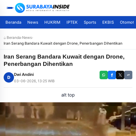
Beranda
News
HUKRIM
IPTEK
Sports
EKBIS
Otomoti
⌂ Beranda
›
News
›
Iran Serang Bandara Kuwait dengan Drone, Penerbangan Dihentikan
Iran Serang Bandara Kuwait dengan Drone,
Penerbangan Dihentikan
Dwi Andini
D
03-06-2026, 13:25 WIB
alt top